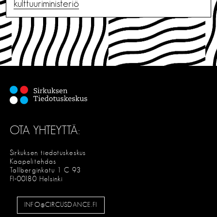
kulttuuriministeriö
OTA YHTEYTTÄ:
Sirkuksen tiedotuskeskus
Kaapelitehdas
Tallberginkatu 1 C 93
FI-00180 Helsinki
INFO@CIRCUSDANCE.FI