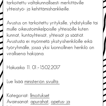
tarkoitettu valtakunnallisesti merkittäville
yhteistyö- ja kehittämishankkeille.
Avustus on tarkoitettu yrityksille, yhdistyksille tai
muille oikeustoimikelpoisille yhteisöille kuten
kunnat, kuntayhteisöt, yhteisöt ja säätiöt.
Avustusta ei myönnetä yksityishenkilöille eikä
työryhmälle, jossa yksi luonnollinen henkilö on
virallisena hakijana.
Hakuaika 11. 01.–15.02.2017
Lue lisää
ministeriön sivuilta
Kategoriat:
Ilmoitukset
Avainsanat:
apurahat
,
opetus- ja