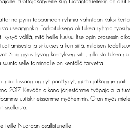
pajoille, tuottajakahveille kuin tuotantotuellekin on ollut 
aattorina pyrin tapaamaan ryhmiä vähintään kaksi ker
stä useamminkin. Tarkoituksena oli tukea ryhmiä työsu
i kysyä välillä, mitä heille kuuluu. Itse opin prosessin aik
uottamisesta ja sirkuksesta kuin siitä, millaisen todellis
t. Sain myös hyvän käsityksen siitä, millaista tukea n
suuntaiselle toiminnalle on kentällä tarvetta.
 muodossaan on nyt päättynyt, mutta jatkamme näitä h
onna 2017. Kevään aikana järjestämme työpajoja ja tuo
 infoamme uutiskirjeissämme myöhemmin. Otan myös miele
t sisällöistä.
le teille Nuoraan osallistuneille!