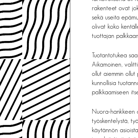
rakenteet ovat jok
sekä useita epämuod
olivat koko kentäl
tuottajan palkkaa
Tuotantotukea saa
Aikamoinen, valitt
ollut aiemmin ollu
kunnollisia tuotan
palkkaamiseen itse
Nuora-hankkeen osal
työskentelystä, ty
käytännön asioista,