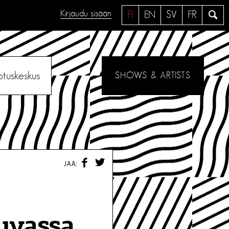
Kirjaudu sisään
H
FI
EN
SV
FR
a
e
otuskeskus
SHOWS & ARTISTS
F
T
JAA:
A
W
C
I
E
T
B
T
O
E
O
R
luvassa
K