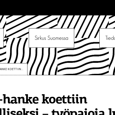
Sirkus Suomessa
Tied
NKE KOETTIIN...
hanke koettiin
lliseksi – työpajoja 