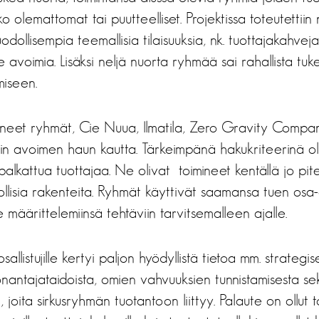
o olemattomat tai puutteelliset. Projektissa toteutettiin
ollisempia teemallisia tilaisuuksia, nk. tuottajakahveja.
le avoimia. Lisäksi neljä nuorta ryhmää sai rahallista tu
miseen.
neet ryhmät, Cie Nuua, Ilmatila, Zero Gravity Company
iin avoimen haun kautta. Tärkeimpänä hakukriteerinä oli
t palkattua tuottajaa. Ne olivat toimineet kentällä jo p
nollisia rakenteita. Ryhmät käyttivät saamansa tuen osa-
 määrittelemiinsä tehtäviin tarvitsemalleen ajalle.
listujille kertyi paljon hyödyllistä tietoa mm. strategis
önantajataidoista, omien vahvuuksien tunnistamisesta se
 joita sirkusryhmän tuotantoon liittyy. Palaute on ollut to