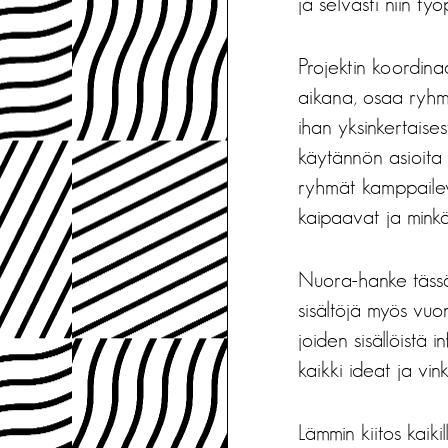
ja selvästi niin työ
Projektin koordin
aikana, osaa ryhmi
ihan yksinkertaisest
käytännön asioita t
ryhmät kamppaileva
kaipaavat ja minkä 
Nuora-hanke tässä
sisältöjä myös vu
joiden sisällöistä
kaikki ideat ja vinki
Lämmin kiitos kaikil