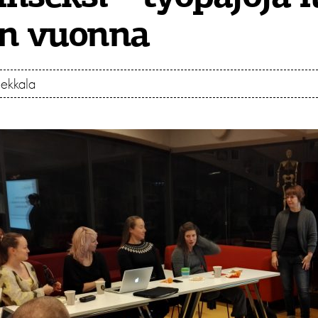
in vuonna
iekkala