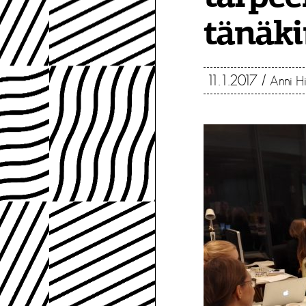
tänäk
11.1.2017
/
Anni H