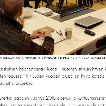
 VETÄJÄNÄ OUTI JÄRVINEN ARTS MANAGEMENT HELSINGISTÄ. KUVA: SIRKUKSEN
skeskuksen koordinoima Nuora – nuorten sirkusryhmien 
den lopussa. Nyt uuden vuoden alussa on hyvä katsoa 
unutta projektia.
ettiin pääosin vuonna 2016 opetus- ja kulttuuriminister
tukea nuoria, toimintansa alussa olevia ryhmiä joiden tuo