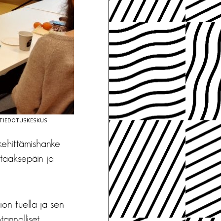
 TIEDOTUSKESKUS
kehittämishanke
taaksepäin ja
iön tuella ja sen
tannolliset