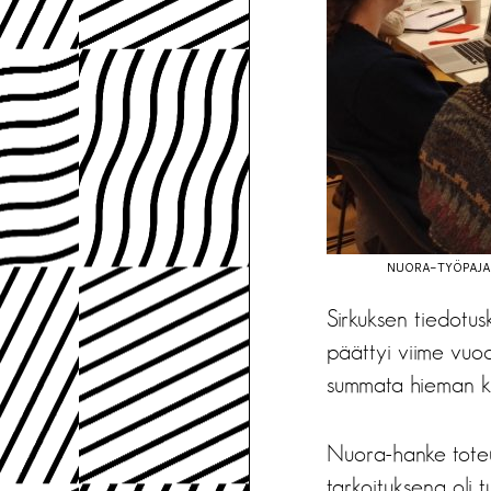
NUORA-TYÖPAJAN
Sirkuksen tiedotu
päättyi viime vuo
summata hieman kul
Nuora-hanke toteut
tarkoituksena oli 