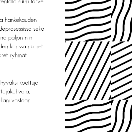
kentällä suuri tarve.
taa hankekauden
hdeprosessissa sekä
ana paljon niin
uuden kanssa nuoret
uoret ryhmät
yväksi koettuja
ttajakahveja,
lläni vastaan