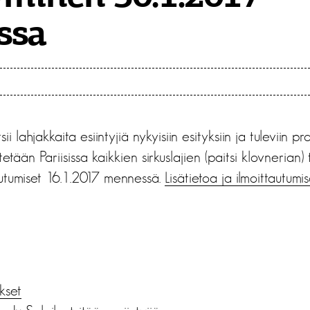
issa
ii lahjakkaita esiintyjiä nykyisiin esityksiin ja tuleviin pr
etään Pariisissa kaikkien sirkuslajien (paitsi klovnerian) tai
autumiset 16.1.2017 mennessä.
Lisätietoa ja ilmoittautumi
ukset