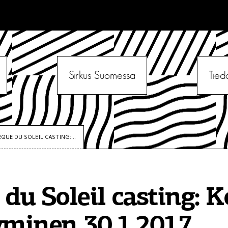
Sirkus Suomessa
Tied
RQUE DU SOLEIL CASTING:...
 du Soleil casting: K
yminen 30.1.2017