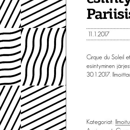
Pariis
11.1.2017
Cirque du Soleil ets
esiintyminen järjest
30.1.2017. Ilmoitt
Kategoriat:
Ilmoit