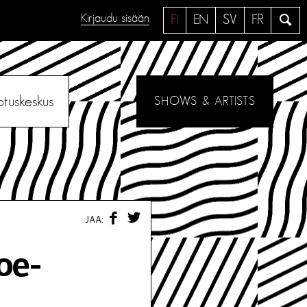
Kirjaudu sisään
H
FI
EN
SV
FR
a
e
otuskeskus
SHOWS & ARTISTS
F
T
JAA:
A
W
C
I
E
T
oe-
B
T
O
E
O
R
K