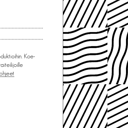
oduktioihin. Koe-
teilijoille
sohjeet