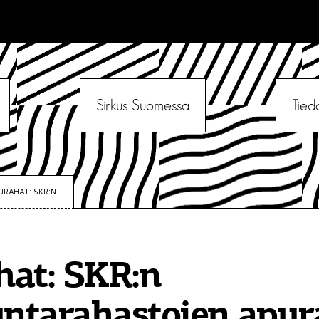
Sirkus Suomessa
Tied
URAHAT: SKR:N...
hat: SKR:n
ntarahastojen apur