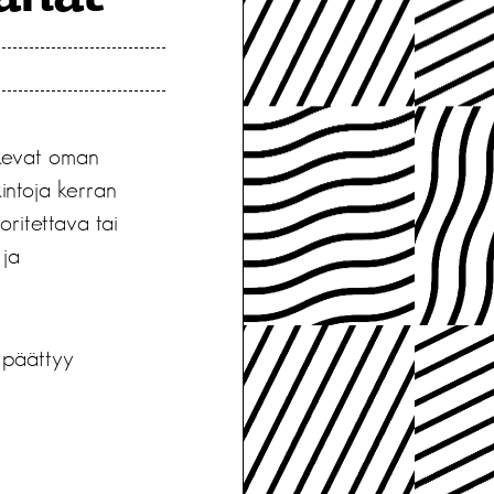
ukevat oman
intoja kerran
ritettava tai
 ja
 päättyy