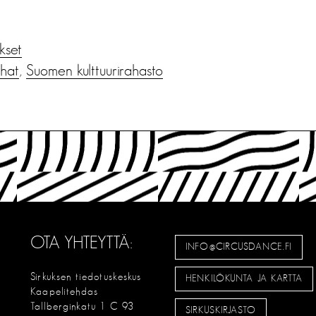
ukset
hat
,
Suomen kulttuurirahasto
OTA YHTEYTTÄ:
INFO@CIRCUSDANCE.FI
Sirkuksen tiedotuskeskus
HENKILÖKUNTA JA KARTTA
Kaapelitehdas
Tallberginkatu 1 C 93
SIRKUSKIRJASTO