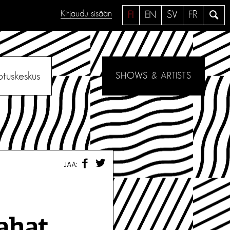
Kirjaudu sisään
H
FI
EN
SV
FR
a
e
otuskeskus
SHOWS & ARTISTS
F
T
JAA:
A
W
C
I
E
T
B
T
O
E
O
R
ahat
K