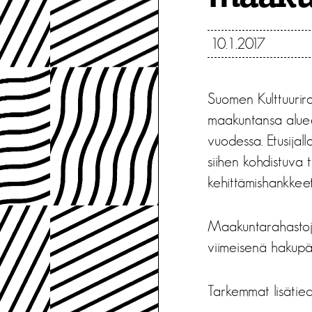
10.1.2017
Suomen Kulttuurir
maakuntansa alueel
vuodessa. Etusijal
siihen kohdistuva t
kehittämishankkeet
Maakuntarahastoj
viimeisenä hakupä
Tarkemmat lisätie