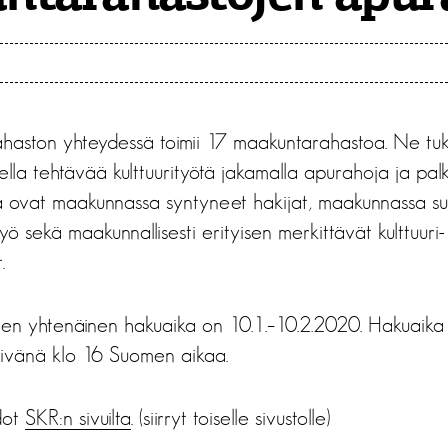
ahaston yhteydessä toimii 17 maakuntarahastoa. Ne t
la tehtävää kulttuurityötä jakamalla apurahoja ja palk
la ovat maakunnassa syntyneet hakijat, maakunnassa suo
yö sekä maakunnallisesti erityisen merkittävät kulttuuri-
.
en yhtenäinen hakuaika on 10.1.–10.2.2020. Hakuaika
ivänä klo 16 Suomen aikaa.
dot
SKR:n sivuilta
. (siirryt toiselle sivustolle)