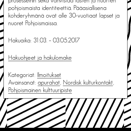
prosesseihin sekä vahvistaa lasten ja nuorten
pohjoismaista identiteettiä. Pääasiallisena
kohderyhmänä ovat alle 30-vuotiaat lapset ja
nuoret Pohjoismaissa.
Hakuaika: 31.03. – 03.05.2017
Hakuohjeet ja hakulomake
Kategoriat:
Ilmoitukset
Avainsanat:
apurahat
,
Nordisk kulturkontakt
,
Pohjoismainen kulttuuripiste