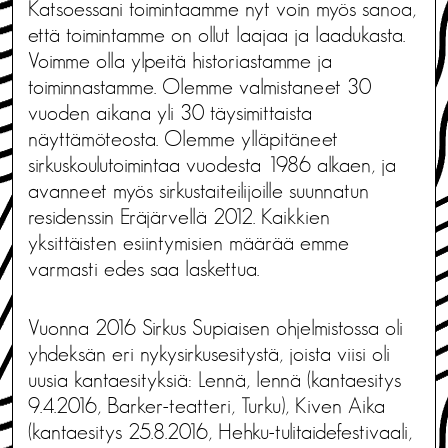
Katsoessani toimintaamme nyt voin myös sanoa,
että toimintamme on ollut laajaa ja laadukasta.
Voimme olla ylpeitä historiastamme ja
toiminnastamme. Olemme valmistaneet 30
vuoden aikana yli 30 täysimittaista
näyttämöteosta. Olemme ylläpitäneet
sirkuskoulutoimintaa vuodesta 1986 alkaen, ja
avanneet myös sirkustaiteilijoille suunnatun
residenssin Eräjärvellä 2012. Kaikkien
yksittäisten esiintymisien määrää emme
varmasti edes saa laskettua.
Vuonna 2016 Sirkus Supiaisen ohjelmistossa oli
yhdeksän eri nykysirkusesitystä, joista viisi oli
uusia kantaesityksiä: Lennä, lennä (kantaesitys
9.4.2016, Barker-teatteri, Turku), Kiven Aika
(kantaesitys 25.8.2016, Hehku-tulitaidefestivaali,