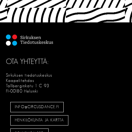
OTA YHTEYTTÄ:
Sirkuksen tiedotuskeskus
Kaapelitehdas
Tallberginkatu 1 C 93
FI-00180 Helsinki
INFO@CIRCUSDANCE.FI
HENKILÖKUNTA JA KARTTA