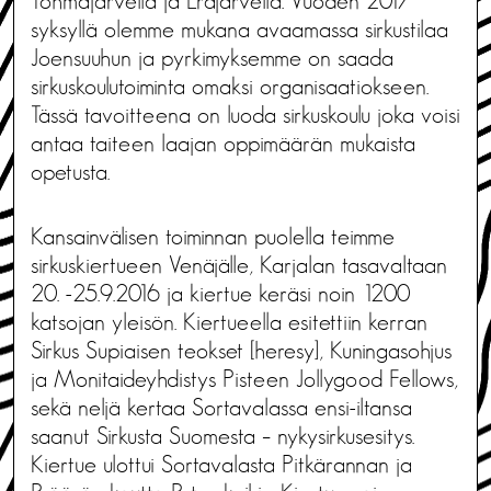
Tohmajärvellä ja Eräjärvellä. Vuoden 2017
syksyllä olemme mukana avaamassa sirkustilaa
Joensuuhun ja pyrkimyksemme on saada
sirkuskoulutoiminta omaksi organisaatiokseen.
Tässä tavoitteena on luoda sirkuskoulu joka voisi
antaa taiteen laajan oppimäärän mukaista
opetusta.
Kansainvälisen toiminnan puolella teimme
sirkuskiertueen Venäjälle, Karjalan tasavaltaan
20. -25.9.2016 ja kiertue keräsi noin 1200
katsojan yleisön. Kiertueella esitettiin kerran
Sirkus Supiaisen teokset [heresy], Kuningasohjus
ja Monitaideyhdistys Pisteen Jollygood Fellows,
sekä neljä kertaa Sortavalassa ensi-iltansa
saanut Sirkusta Suomesta – nykysirkusesitys.
Kiertue ulottui Sortavalasta Pitkärannan ja