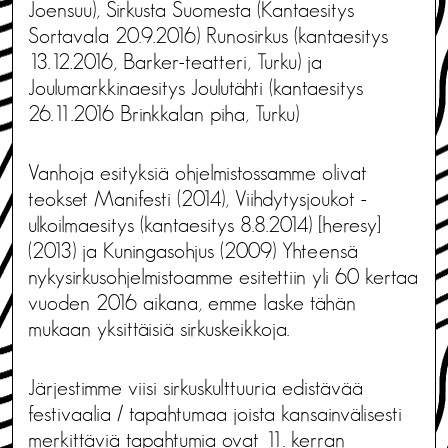
Joensuu), Sirkusta Suomesta (Kantaesitys
Sortavala 20.9.2016) Runosirkus (kantaesitys
13.12.2016, Barker-teatteri, Turku) ja
Joulumarkkinaesitys Joulutähti (kantaesitys
26.11.2016 Brinkkalan piha, Turku)
Vanhoja esityksiä ohjelmistossamme olivat
teokset Manifesti (2014), Viihdytysjoukot -
ulkoilmaesitys (kantaesitys 8.8.2014) [heresy]
(2013) ja Kuningasohjus (2009) Yhteensä
nykysirkusohjelmistoamme esitettiin yli 60 kertaa
vuoden 2016 aikana, emme laske tähän
mukaan yksittäisiä sirkuskeikkoja.
Järjestimme viisi sirkuskulttuuria edistävää
festivaalia / tapahtumaa joista kansainvälisesti
merkittäviä tapahtumia ovat 11. kerran