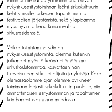
toimintamme kattaa ydintoimintana olevan
nykysirkusesitystoiminnan lisäksi sirkuskulttuurin
kehittymiselle tärkeiden tapahtumien ja
festivaalien järjestämistä, sekä ylläpidämme
myös hyvin tärkeää kansainvälistä
sirkusresidenssiä.
Vaikka toimintamme ydin on
nykysirkusesitystoiminta, olemme kuitenkin
jatkaneet myös tärkeänä pitämäämme
sirkuskoulutoimintaa, kasvattaen näin
tulevaisuuden sirkustaiteilijoita ja yleisöjä. Koko
olemassaolomme ajan olemme pyrkineet
toimimaan laajasti sirkuskulttuurin puolesta, niin
ammattimaisen esitystoiminnan ja tapahtumien
kuin harrastustoiminnan muodossa.