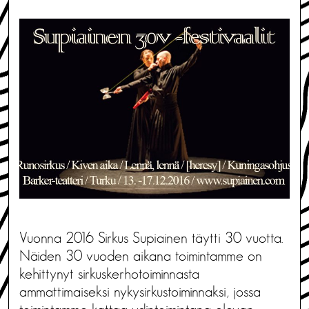
Vuonna 2016 Sirkus Supiainen täytti 30 vuotta.
Näiden 30 vuoden aikana toimintamme on
kehittynyt sirkuskerhotoiminnasta
ammattimaiseksi nykysirkustoiminnaksi, jossa