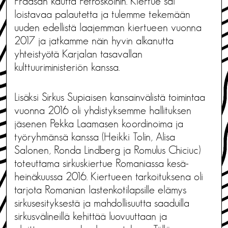
Prääsän kautta Petroskoihin. Kiertue sai
loistavaa palautetta ja tulemme tekemään
uuden edellistä laajemman kiertueen vuonna
2017 ja jatkamme näin hyvin alkanutta
yhteistyötä Karjalan tasavallan
kulttuuriministeriön kanssa.
Lisäksi Sirkus Supiaisen kansainvälistä toimintaa
vuonna 2016 oli yhdistyksemme hallituksen
jäsenen Pekka Laamasen koordinoima ja
työryhmänsä kanssa (Heikki Tolin, Alisa
Salonen, Ronda Lindberg ja Romulus Chiciuc)
toteuttama sirkuskiertue Romaniassa kesä-
heinäkuussa 2016. Kiertueen tarkoituksena oli
tarjota Romanian lastenkotilapsille elämys
sirkusesityksestä ja mahdollisuutta saaduilla
sirkusvälineillä kehittää luovuuttaan ja