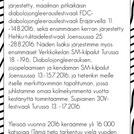
järjestetty, maailman pitkäikäisin
diabolojongleerausfestivaali FDC-
diabolojongleerausfestivaali Eräjärvellä 11.
-14.8.2016., sekä ensimmäisen kerran järjestetty
Hehku-tulitaidefestivaali Joensuussa 25.
-28.8.2016. Näiden lisäksi järjestimme myös
ensimmäiset Verkkokeilan SM-kilpailut Turussa
18. -19.6., Diabolojongleerauksen,
jojopelaamisen ja kendaman SM-kilpailut
Joensuussa 13.-15.7.2016, ja tietenkin meille
itselle merkittävimmän tapahtuman, jossa
juhlistamme omaa kolmekymmentä vuotta
kestänyttä toimintaamme; Supiainen 30V-
festivaali Turussa 13. -17.2016.
Yleisöä vuonna 2016 keräämme yli 16 000
katsojaa. (Tämä tieto tarkentuu vielä vuoden