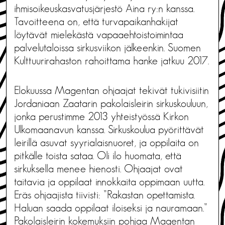
ihmisoikeuskasvatusjärjestö Aina ry:n kanssa.
Tavoitteena on, että turvapaikanhakijat
löytävät mielekästä vapaaehtoistoimintaa
palvelutaloissa sirkusviikon jälkeenkin. Suomen
Kulttuurirahaston rahoittama hanke jatkuu 2017.
Elokuussa Magentan ohjaajat tekivät tukivisiitin
Jordaniaan Zaatarin pakolaisleirin sirkuskouluun,
jonka perustimme 2013 yhteistyössä Kirkon
Ulkomaanavun kanssa. Sirkuskoulua pyörittävät
leirillä asuvat syyrialaisnuoret, ja oppilaita on
pitkälle toista sataa. Oli ilo huomata, että
sirkuksella menee hienosti. Ohjaajat ovat
taitavia ja oppilaat innokkaita oppimaan uutta.
Eräs ohjaajista tiivisti: ”Rakastan opettamista.
Haluan saada oppilaat iloiseksi ja nauramaan.”
Pakolaisleirin kokemuksiin pohjaa Magentan