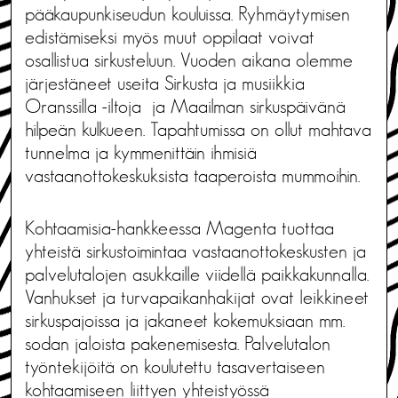
pääkaupunkiseudun kouluissa. Ryhmäytymisen
edistämiseksi myös muut oppilaat voivat
osallistua sirkusteluun. Vuoden aikana olemme
järjestäneet useita Sirkusta ja musiikkia
Oranssilla -iltoja ja Maailman sirkuspäivänä
hilpeän kulkueen. Tapahtumissa on ollut mahtava
tunnelma ja kymmenittäin ihmisiä
vastaanottokeskuksista taaperoista mummoihin.
Kohtaamisia-hankkeessa Magenta tuottaa
yhteistä sirkustoimintaa vastaanottokeskusten ja
palvelutalojen asukkaille viidellä paikkakunnalla.
Vanhukset ja turvapaikanhakijat ovat leikkineet
sirkuspajoissa ja jakaneet kokemuksiaan mm.
sodan jaloista pakenemisesta. Palvelutalon
työntekijöitä on koulutettu tasavertaiseen
kohtaamiseen liittyen yhteistyössä