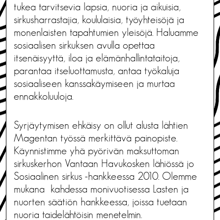
tukea tarvitsevia lapsia, nuoria ja aikuisia,
sirkusharrastajia, koululaisia, työyhteisöjä ja
monenlaisten tapahtumien yleisöjä. Haluamme
sosiaalisen sirkuksen avulla opettaa
itsenäisyyttä, iloa ja elämänhallintataitoja,
parantaa itseluottamusta, antaa työkaluja
sosiaaliseen kanssakäymiseen ja murtaa
ennakkoluuloja.
Syrjäytymisen ehkäisy on ollut alusta lähtien
Magentan työssä merkittävä painopiste.
Käynnistimme yhä pyörivän maksuttoman
sirkuskerhon Vantaan Havukosken lähiössä jo
Sosiaalinen sirkus -hankkeessa 2010. Olemme
mukana kahdessa monivuotisessa Lasten ja
nuorten säätiön hankkeessa, joissa tuetaan
nuoria taidelähtöisin menetelmin.