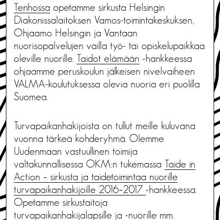
Tenhossa
opetamme sirkusta Helsingin
Diakonissalaitoksen Vamos-toimintakeskuksen,
Ohjaamo Helsingin ja Vantaan
nuorisopalvelujen vailla työ- tai opiskelupaikkaa
oleville nuorille.
Taidot elämään
-hankkeessa
ohjaamme peruskoulun jälkeisen nivelvaiheen
VALMA-koulutuksessa olevia nuoria eri puolilla
Suomea.
Turvapaikanhakijoista on tullut meille kuluvana
vuonna tärkeä kohderyhmä. Olemme
Uudenmaan vastuullinen toimija
valtakunnallisessa OKM:n tukemassa
Taide in
Action – sirkusta ja taidetoimintaa nuorille
turvapaikanhakijoille 2016–2017
-hankkeessa.
Opetamme sirkustaitoja
turvapaikanhakijalapsille ja -nuorille mm.