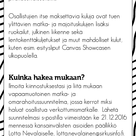
Osallistujien itse maksettavia kuluja ovat tuen
ylittävien matka- ja majoituskulujen lisäksi
ruokailut, julkinen liikenne sekä
lentokenttäkuljetukset ja muut mahdolliset kulut,
kuten esim. esitysliput Canvas Showcasen
ulkopuolella.
Kuinka hakea mukaan?
Ilmoita kiinnostuksestasi ja liitä mukaan
vapaamuotoinen matka- ja
omarahoitussuunnitelma, jossa kerrot miksi
haluat osallistua verkottumismatkalle. Lähetä
suunnitelmasi s-postilla viimeistään ke 21.12.2016
mennessä kansainvälisten asioiden päällikkö
Lotta Nevalaiselle,
lotta.nevalainen@sirkusinfo.fi
.