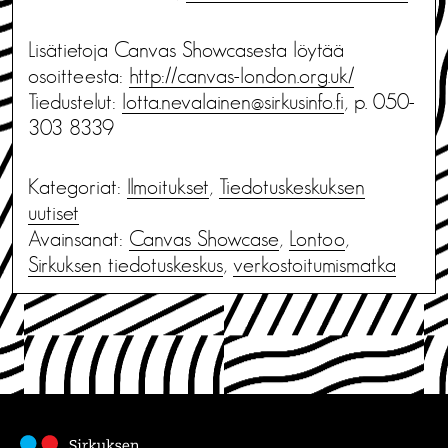
Lisätietoja Canvas Showcasesta löytää
osoitteesta:
http://canvas-london.org.uk/
Tiedustelut:
lotta.nevalainen@sirkusinfo.fi
, p. 050-
303 8339
Kategoriat:
Ilmoitukset
,
Tiedotus­keskuksen
uutiset
Avainsanat:
Canvas Showcase
,
Lontoo
,
Sirkuksen tiedotuskeskus
,
verkostoitumismatka