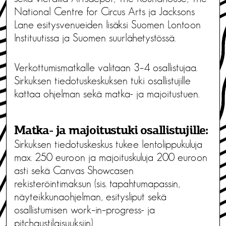
National Centre for Circus Arts ja Jacksons
Lane esitysvenueiden lisäksi Suomen Lontoon
Instituutissa ja Suomen suurlähetystössä.
Verkottumismatkalle valitaan 3–4 osallistujaa.
Sirkuksen tiedotuskeskuksen tuki osallistujille
kattaa ohjelman sekä matka- ja majoitustuen.
Matka- ja majoitustuki osallistujille:
Sirkuksen tiedotuskeskus tukee lentolippukuluja
max. 250 euroon ja majoituskuluja 200 euroon
asti sekä Canvas Showcasen
rekisteröintimaksun (sis. tapahtumapassin,
näyteikkunaohjelman, esitysliput sekä
osallistumisen work–in–progress- ja
pitchaustilaisuuksiin).