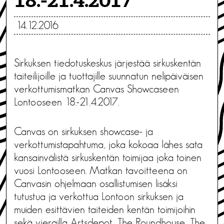
18.-21.4.2017
14.12.2016
Sirkuksen tiedotuskeskus järjestää sirkuskentän
taiteilijoille ja tuottajille suunnatun nelipäiväisen
verkottumismatkan Canvas Showcaseen
Lontooseen 18.-21.4.2017.
Canvas on sirkuksen showcase- ja
verkottumistapahtuma, joka kokoaa lähes sata
kansainvälistä sirkuskentän toimijaa joka toinen
vuosi Lontooseen. Matkan tavoitteena on
Canvasin ohjelmaan osallistumisen lisäksi
tutustua ja verkottua Lontoon sirkuksen ja
muiden esittävien taiteiden kentän toimijoihin
sekä vierailla Artsdepot, The Roundhouse, The