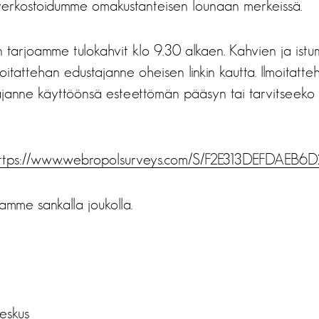
verkostoidumme omakustanteisen lounaan merkeissä.
n tarjoamme tulokahvit klo 9.30 alkaen. Kahvien ja ist
moitattehan edustajanne oheisen linkin kautta. Ilmoitatte
ajanne käyttöönsä esteettömän pääsyn tai tarvitseeko
ttps://www.webropolsurveys.com/S/F2E313DEFDAEB6D
amme sankalla joukolla.
eskus