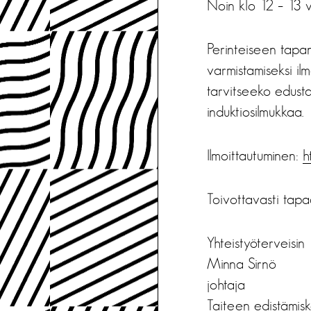
Noin klo 12 – 13 
Perinteiseen tapa
varmistamiseksi il
tarvitseeko edust
induktiosilmukkaa.
Ilmoittautuminen:
h
Toivottavasti tapa
Yhteistyöterveisin
Minna Sirnö
johtaja
Taiteen edistämisk