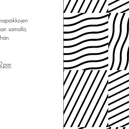
umapaikkojen
han samalla,
 hän
2.par