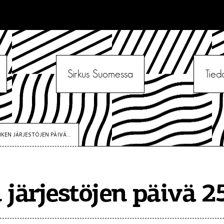
Sirkus Suomessa
Tied
IKEN JÄRJESTÖJEN PÄIVÄ...
 järjestöjen päivä 25