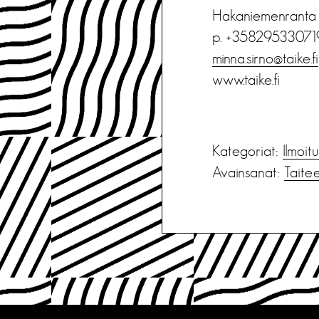
Hakaniemenranta 
p. +35829533071
minna.sirno@taike.fi
www.taike.fi
Kategoriat:
Ilmoit
Avainsanat:
Taite