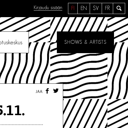
Kirjaudu sisään
H
FI
EN
SV
FR
a
e
otuskeskus
SHOWS & ARTISTS
F
T
JAA:
A
W
C
I
E
T
.11.
B
T
O
E
O
R
K