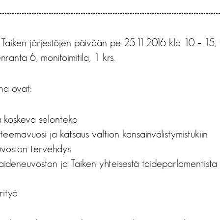
 Taiken järjestöjen päivään pe 25.11.2016 klo 10 – 15, 
anta 6, monitoimitila, 1 krs.
na ovat:
a koskeva selonteko
–teemavuosi ja katsaus valtion kansainvälistymistukiin
voston tervehdys
aideneuvoston ja Taiken yhteisestä taideparlamentista
rityö