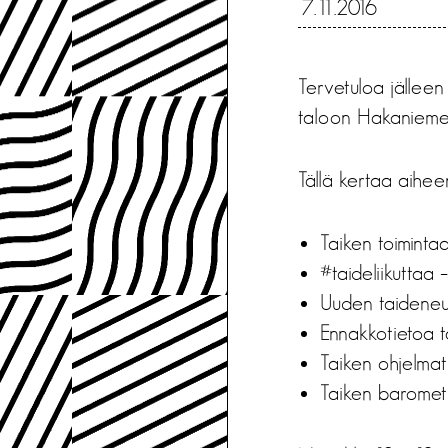
7.11.2016
Tervetuloa jälleen
taloon Hakaniemenr
Tällä kertaa aihee
Taiken toiminta
#taideliikuttaa 
Uuden taideneu
Ennakkotietoa t
Taiken ohjelmat
Taiken baromet