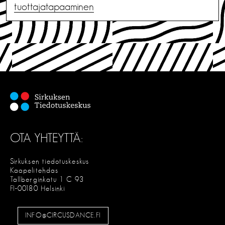
tuottajatapaaminen
OTA YHTEYTTÄ:
Sirkuksen tiedotuskeskus
Kaapelitehdas
Tallberginkatu 1 C 93
FI-00180 Helsinki
INFO@CIRCUSDANCE.FI