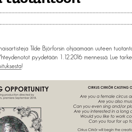
 naisartisteja Tilde Björforsin ohjaamaan uuteen tuotanto
 Yhteydenotot pyydetään 1.12.2016 mennessä. Lue tark
ituksesta
!