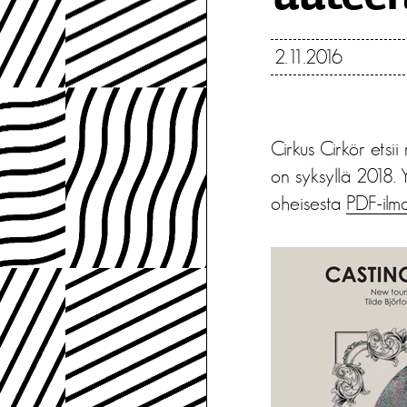
2.11.2016
Cirkus Cirkör etsii
on syksyllä 2018.
oheisesta
PDF-ilmo