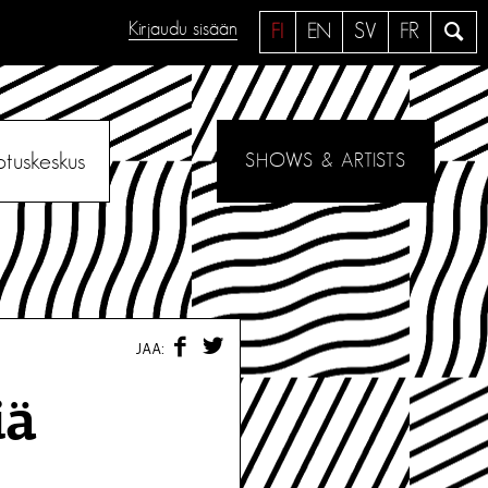
Kirjaudu sisään
H
FI
EN
SV
FR
a
e
otuskeskus
SHOWS & ARTISTS
F
T
JAA:
A
W
C
I
E
T
iä
B
T
O
E
O
R
K