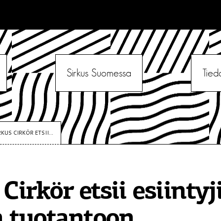
Sirkus Suomessa
Tied
RKUS CIRKÖR ETSII...
Cirkör etsii esiintyj
 tuotantoon