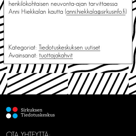
henkilökohtaisen neuvonta-ajan tarvittaessa
Anni Hiekkalan kautta (
anni.hiekkala@sirkusinfo.fi
)
Kategoriat:
Tiedotus­keskuksen uutiset
Avainsanat:
tuottajakahvit
OTA YHTEYTTÄ: