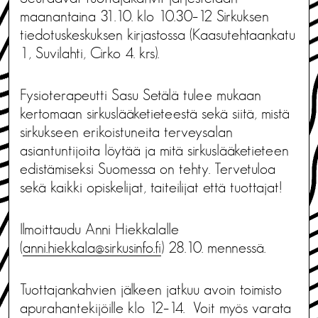
maanantaina 31.10. klo 10.30–12 Sirkuksen
tiedotuskeskuksen kirjastossa (Kaasutehtaankatu
1, Suvilahti, Cirko 4. krs).
Fysioterapeutti Sasu Setälä tulee mukaan
kertomaan sirkuslääketieteestä sekä siitä, mistä
sirkukseen erikoistuneita terveysalan
asiantuntijoita löytää ja mitä sirkuslääketieteen
edistämiseksi Suomessa on tehty. Tervetuloa
sekä kaikki opiskelijat, taiteilijat että tuottajat!
Ilmoittaudu Anni Hiekkalalle
(
anni.hiekkala@sirkusinfo.fi
) 28.10. mennessä.
Tuottajankahvien jälkeen jatkuu avoin toimisto
apurahantekijöille klo 12–14. Voit myös varata