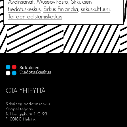
Avainsanat:
Museovirasto
,
Sirkuksen
tiedotuskeskus
,
Sirkus Finlandia
,
sirkuskulttuuri
,
Taiteen edistämiskeskus
OTA YHTEYTTÄ:
Sirkuksen tiedotuskeskus
Kaapelitehdas
Tallberginkatu 1 C 93
FI-00180 Helsinki