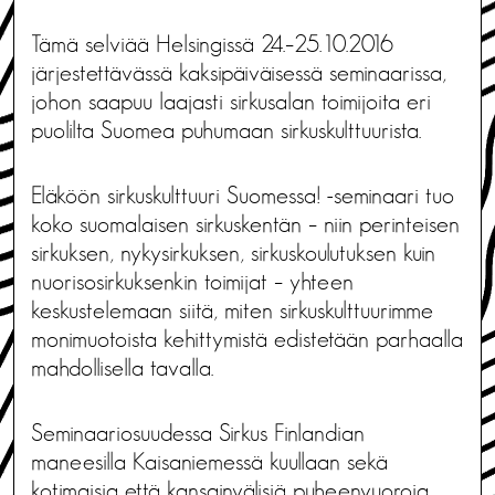
Tämä selviää Helsingissä 24.–25.10.2016
järjestettävässä kaksipäiväisessä seminaarissa,
johon saapuu laajasti sirkusalan toimijoita eri
puolilta Suomea puhumaan sirkuskulttuurista.
Eläköön sirkuskulttuuri Suomessa! -seminaari tuo
koko suomalaisen sirkuskentän – niin perinteisen
sirkuksen, nykysirkuksen, sirkuskoulutuksen kuin
nuorisosirkuksenkin toimijat – yhteen
keskustelemaan siitä, miten sirkuskulttuurimme
monimuotoista kehittymistä edistetään parhaalla
mahdollisella tavalla.
Seminaariosuudessa Sirkus Finlandian
maneesilla Kaisaniemessä kuullaan sekä
kotimaisia että kansainvälisiä puheenvuoroja