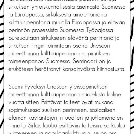
sirkuksen yhteiskunnallisesta asemasta Suomessa
ja Euroopassa, sirkuksesta aineettomana
kulttuuriperintönä muualla Euroopassa ja elävän
perinnön prosessista Suomessa. Työpajassa
pureudutaan sirkukseen elävänä perintönä ja
sirkuksen ringin toimintaan osana Unescon
aineettoman kulttuuriperinnön sopimuksen
toimeenpanoa Suomessa. Seminaari on jo
etukäteen herättänyt kansainvälistä kiinnostusta.
Suomi hyväksyi Unescon yleissopimuksen
aineettoman kulttuuriperinnön suojelusta kolme
vuotta sitten. Esittävät taiteet ovat mukana
sopimuksessa suullisen perinteen, sosiaalisen
elämän käytäntöjen, rituaalien ja juhlamenojen
rinnalla. Sirkus kuuluu esittäviin taiteisiin, se kuuluu
viihteeseen ja populaarikulttuuriin, se on osa