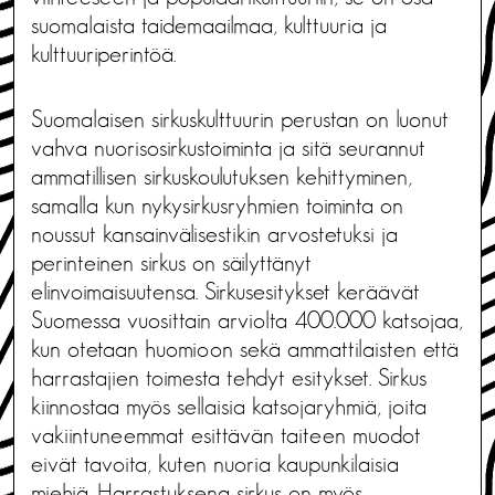
suomalaista taidemaailmaa, kulttuuria ja
kulttuuriperintöä.
Suomalaisen sirkuskulttuurin perustan on luonut
vahva nuorisosirkustoiminta ja sitä seurannut
ammatillisen sirkuskoulutuksen kehittyminen,
samalla kun nykysirkusryhmien toiminta on
noussut kansainvälisestikin arvostetuksi ja
perinteinen sirkus on säilyttänyt
elinvoimaisuutensa. Sirkusesitykset keräävät
Suomessa vuosittain arviolta 400.000 katsojaa,
kun otetaan huomioon sekä ammattilaisten että
harrastajien toimesta tehdyt esitykset. Sirkus
kiinnostaa myös sellaisia katsojaryhmiä, joita
vakiintuneemmat esittävän taiteen muodot
eivät tavoita, kuten nuoria kaupunkilaisia
miehiä. Harrastuksena sirkus on myös