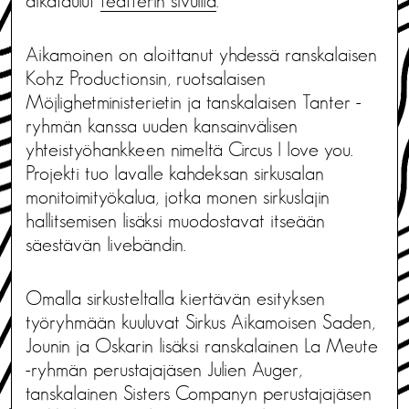
aikataulut
teatterin sivuilla
.
Aikamoinen on aloittanut yhdessä ranskalaisen
Kohz Productionsin, ruotsalaisen
Möjlighetministerietin ja tanskalaisen Tanter -
ryhmän kanssa uuden kansainvälisen
yhteistyöhankkeen nimeltä Circus I love you.
Projekti tuo lavalle kahdeksan sirkusalan
monitoimityökalua, jotka monen sirkuslajin
hallitsemisen lisäksi muodostavat itseään
säestävän livebändin.
Omalla sirkusteltalla kiertävän esityksen
työryhmään kuuluvat Sirkus Aikamoisen Saden,
Jounin ja Oskarin lisäksi ranskalainen La Meute
-ryhmän perustajajäsen Julien Auger,
tanskalainen Sisters Companyn perustajajäsen