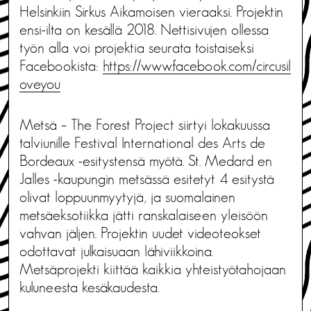
Helsinkiin Sirkus Aikamoisen vieraaksi. Projektin
ensi-ilta on kesällä 2018. Nettisivujen ollessa
työn alla voi projektia seurata toistaiseksi
Facebookista:
https://www.facebook.com/circusil
oveyou
Metsä – The Forest Project siirtyi lokakuussa
talviunille Festival International des Arts de
Bordeaux -esitystensä myötä. St. Medard en
Jalles -kaupungin metsässä esitetyt 4 esitystä
olivat loppuunmyytyjä, ja suomalainen
metsäeksotiikka jätti ranskalaiseen yleisöön
vahvan jäljen. Projektin uudet videoteokset
odottavat julkaisuaan lähiviikkoina.
Metsäprojekti kiittää kaikkia yhteistyötahojaan
kuluneesta kesäkaudesta.