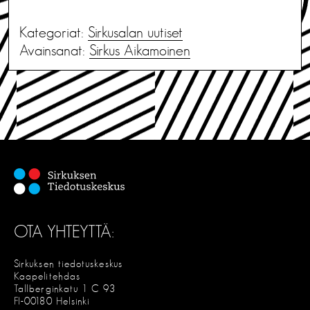
Kategoriat:
Sirkusalan uutiset
Avainsanat:
Sirkus Aikamoinen
OTA YHTEYTTÄ:
Sirkuksen tiedotuskeskus
Kaapelitehdas
Tallberginkatu 1 C 93
FI-00180 Helsinki