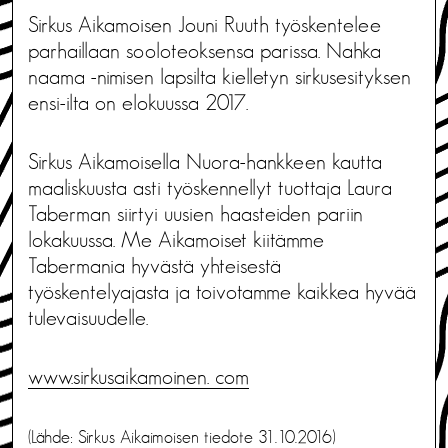
Sirkus Aikamoisen Jouni Ruuth työskentelee
parhaillaan sooloteoksensa parissa. Nahka
naama -nimisen lapsilta kielletyn sirkusesityksen
ensi-ilta on elokuussa 2017.
Sirkus Aikamoisella Nuora-hankkeen kautta
maaliskuusta asti työskennellyt tuottaja Laura
Taberman siirtyi uusien haasteiden pariin
lokakuussa. Me Aikamoiset kiitämme
Tabermania hyvästä yhteisestä
työskentelyajasta ja toivotamme kaikkea hyvää
tulevaisuudelle.
www.sirkusaikamoinen. com
(Lähde: Sirkus Aikaimoisen tiedote 31.10.2016)