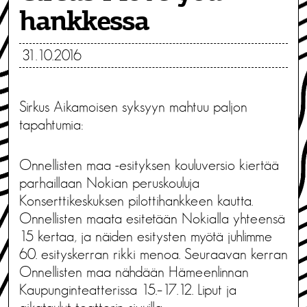
hankkessa
31.10.2016
Sirkus Aikamoisen syksyyn mahtuu paljon
tapahtumia:
Onnellisten maa -esityksen kouluversio kiertää
parhaillaan Nokian peruskouluja
Konserttikeskuksen pilottihankkeen kautta.
Onnellisten maata esitetään Nokialla yhteensä
15 kertaa, ja näiden esitysten myötä juhlimme
60. esityskerran rikki menoa. Seuraavan kerran
Onnellisten maa nähdään Hämeenlinnan
Kaupunginteatterissa 15.–17.12. Liput ja