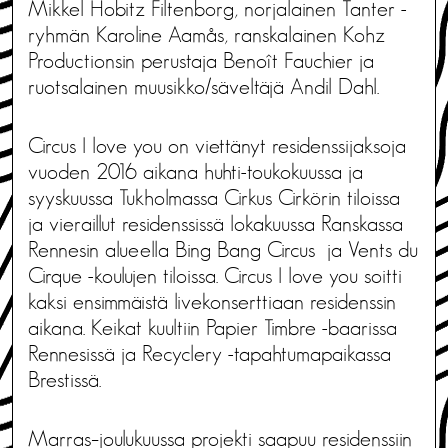
Mikkel Hobitz Filtenborg, norjalainen Tanter -
ryhmän Karoline Aamås, ranskalainen Kohz
Productionsin perustaja Benoît Fauchier ja
ruotsalainen muusikko/säveltäjä Andil Dahl.
Circus I love you on viettänyt residenssijaksoja
vuoden 2016 aikana huhti-toukokuussa ja
syyskuussa Tukholmassa Cirkus Cirkörin tiloissa
ja vieraillut residenssissä lokakuussa Ranskassa
Rennesin alueella Bing Bang Circus ja Vents du
Cirque -koulujen tiloissa. Circus I love you soitti
kaksi ensimmäistä livekonserttiaan residenssin
aikana. Keikat kuultiin Papier Timbre -baarissa
Rennesissä ja Recyclery -tapahtumapaikassa
Brestissä.
Marras–joulukuussa projekti saapuu residenssiin