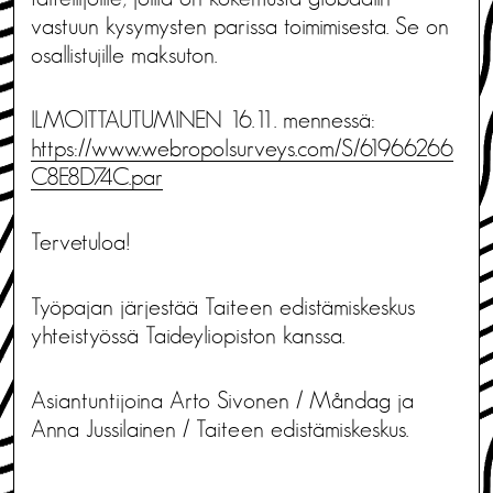
vastuun kysymysten parissa toimimisesta. Se on
osallistujille maksuton.
ILMOITTAUTUMINEN 16.11. mennessä:
https://www.webropolsurveys.com/S/61966266
C8E8D74C.par
Tervetuloa!
Työpajan järjestää Taiteen edistämiskeskus
yhteistyössä Taideyliopiston kanssa.
Asiantuntijoina Arto Sivonen / Måndag ja
Anna Jussilainen / Taiteen edistämiskeskus.