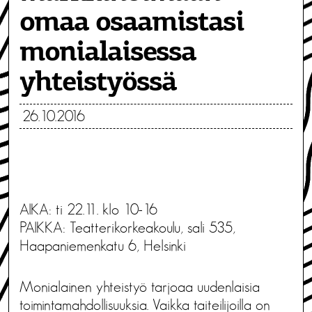
omaa osaamistasi
monialaisessa
yhteistyössä
26.10.2016
AIKA: ti 22.11. klo 10-16
PAIKKA: Teatterikorkeakoulu, sali 535,
Haapaniemenkatu 6, Helsinki
Monialainen yhteistyö tarjoaa uudenlaisia
toimintamahdollisuuksia. Vaikka taiteilijoilla on