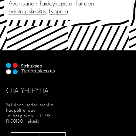
Avainsanat:
Taideyliopisto
,
Taiteen
edistämiskeskus
,
työpaja
OTA YHTEYTTÄ:
Sirkuksen tiedotuskeskus
Kaapelitehdas
Tallberginkatu 1 C 93
FI-00180 Helsinki