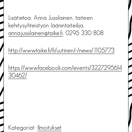
Lisätietoa: Anna Jussilainen, taiteen
kehitysyhteistyön läänintaiteilija,
anna.jussilainen@taike.fi
, 0295 330 808
http://www.taike.fi/fi/uutinen/-/news/1105773
https://www.facebook.com/events/3227295614
30462/
Kategoriat:
Ilmoitukset