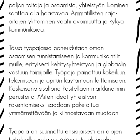
paljon taitoja ja osaamista, yhteistyön luominen
saattaa olla haastavaa. Ammatillisten raja-
aitojen ylittäminen vaatii avoimuutta ja kykyä
kommunikoida.
Tässä työpajassa paneudutaan oman
osaamisen tunnistamiseen ja kommunikointiin
muille, erityisesti kehitysyhteistyön ja globaalin
vastuun toimijoille. Työpaja painottuu kokeiluun,
tekemiseen ja opitun käytäntöön laittamiseen.
Keskeisenä sisältönä käsitellään markkinoinnin
perusteita: Miten ideat yhteistyön
rakentamiseksi saadaan paketoitua
ymmärrettävään ja kiinnostavaan muotoon.
Työpaja on suunnattu ensisijaisesti eri alojen
taiteilijoille, joilla on kokemusta globaalin