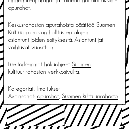
Eminentia-apurahat ja Taidetta hoitolaitoksiin -
apurahat.
Keskusrahaston apurahoista päättää Suomen
Kulttuurirahaston hallitus eri alojen
asiantuntijoiden esityksestä. Asiantuntijat
vaihtuvat vuosittain.
Lue tarkemmat hakuohjeet
Suomen
kulttuurirahaston verkkosivuilta
.
Kategoriat:
Ilmoitukset
Avainsanat:
apurahat
,
Suomen kulttuurirahasto