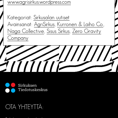
www.agrisirkus.wordpress.com
Kategoriat:
Sirkusalan uutiset
Avainsanat:
AgriSirkus
,
Kurronen & Laiho Co.
,
Naga Collective
,
Sisus Sirkus
,
Zero Gravity
Company
OTA YHTEYTTÄ: