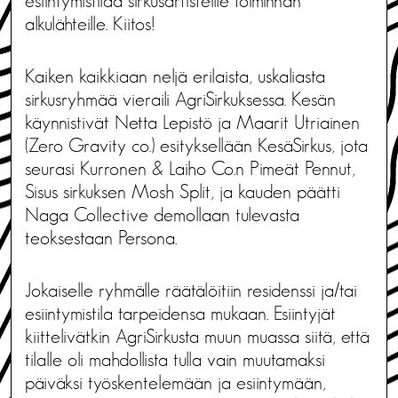
esiintymistilaa sirkusartisteille toiminnan
alkulähteille. Kiitos!
Kaiken kaikkiaan neljä erilaista, uskaliasta
sirkusryhmää vieraili AgriSirkuksessa. Kesän
käynnistivät Netta Lepistö ja Maarit Utriainen
(Zero Gravity co.) esityksellään KesäSirkus, jota
seurasi Kurronen & Laiho Co.n Pimeät Pennut,
Sisus sirkuksen Mosh Split, ja kauden päätti
Naga Collective demollaan tulevasta
teoksestaan Persona.
Jokaiselle ryhmälle räätälöitiin residenssi ja/tai
esiintymistila tarpeidensa mukaan. Esiintyjät
kiittelivätkin AgriSirkusta muun muassa siitä, että
tilalle oli mahdollista tulla vain muutamaksi
päiväksi työskentelemään ja esiintymään,