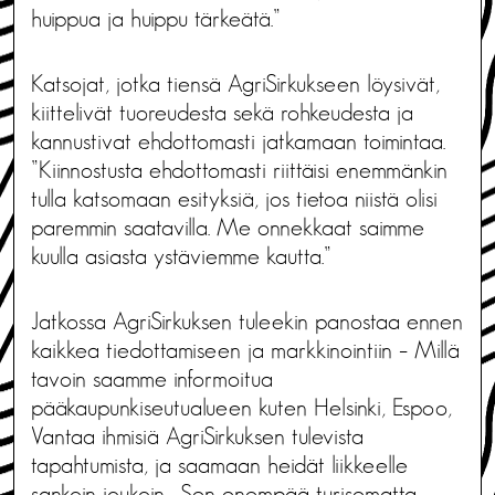
huippua ja huippu tärkeätä.”
Katsojat, jotka tiensä AgriSirkukseen löysivät,
kiittelivät tuoreudesta sekä rohkeudesta ja
kannustivat ehdottomasti jatkamaan toimintaa.
”Kiinnostusta ehdottomasti riittäisi enemmänkin
tulla katsomaan esityksiä, jos tietoa niistä olisi
paremmin saatavilla. Me onnekkaat saimme
kuulla asiasta ystäviemme kautta.”
Jatkossa AgriSirkuksen tuleekin panostaa ennen
kaikkea tiedottamiseen ja markkinointiin – Millä
tavoin saamme informoitua
pääkaupunkiseutualueen kuten Helsinki, Espoo,
Vantaa ihmisiä AgriSirkuksen tulevista
tapahtumista, ja saamaan heidät liikkeelle
sankoin joukoin. Sen enempää turisematta