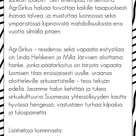
AgriSirkus haluaa toivottaa kaikille tasapuolisesti
ihanaa talvea, ja muistuttaa luonnossa sekä
ympäristössä kipinöivistä mahdollisuuksista ensi
vuotta silmällä pitäen.
AgriSirkus – residenssi sekä vapaata esitystilaa
on Linda Helskeen ja Milla Järvisen aloittama
hanke, jonka päätarkoitus on tarjota vapaata
luomisen tilaa ensisijaisesti uusille, uraansa
aloitteleville sirkusartisteille – teos tekijän
edellä. Jaoimme halun kehittää ja tukea
sirkuskulttuuria Suomessa yhteisöllisyyden kautta
hyvässä hengessä, vastustaen turhaa kilpailua
ja tulospainetta.
Lisätietoja toiminnasta: