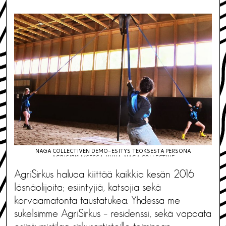
NAGA COLLECTIVEN DEMO-ESITYS TEOKSESTA PERSONA
AGRISIRKUKSESSA. KUVA: NAGA COLLECTIVE
AgriSirkus haluaa kiittää kaikkia kesän 2016
läsnäolijoita; esiintyjiä, katsojia sekä
korvaamatonta taustatukea. Yhdessä me
sukelsimme AgriSirkus – residenssi, sekä vapaata