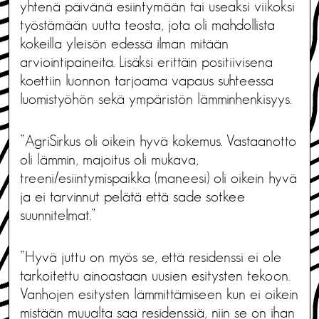
yhtenä päivänä esiintymään tai useaksi viikoksi
työstämään uutta teosta, jota oli mahdollista
kokeilla yleisön edessä ilman mitään
arviointipaineita. Lisäksi erittäin positiivisena
koettiin luonnon tarjoama vapaus suhteessa
luomistyöhön sekä ympäristön lämminhenkisyys.
”AgriSirkus oli oikein hyvä kokemus. Vastaanotto
oli lämmin, majoitus oli mukava,
treeni/esiintymispaikka (maneesi) oli oikein hyvä
ja ei tarvinnut pelätä että sade sotkee
suunnitelmat.”
”Hyvä juttu on myös se, että residenssi ei ole
tarkoitettu ainoastaan uusien esitysten tekoon.
Vanhojen esitysten lämmittämiseen kun ei oikein
mistään muualta saa residenssiä, niin se on ihan