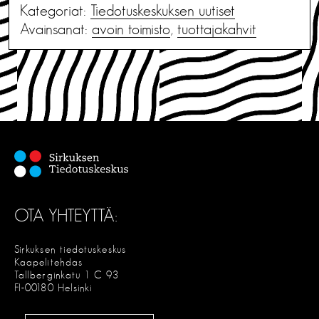
Kategoriat:
Tiedotus­keskuksen uutiset
Avainsanat:
avoin toimisto
,
tuottajakahvit
OTA YHTEYTTÄ:
Sirkuksen tiedotuskeskus
Kaapelitehdas
Tallberginkatu 1 C 93
FI-00180 Helsinki