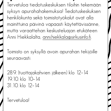
Tervetuloa tiedotuskeskuksen tiloihin tekemään
syksyn apurahahakemuksia! Tiedotuskeskuksen
henkilökunta sekä toimistotyökalut ovat alla
mainittuina päivinä vapaasti käytettävissänne,
mutta varaattehan keskusteluajan etukäteen
Anni Hiekkalalta,
anni.hiekkala@sirkusinfo.fi
.
Toimisto on syksyllä avoin apurahan tekijöille
seuraavasti:
28.9. (tuottajakahvien jälkeen) klo 12–14
19.10. klo 10–14
31.10. klo 12–14
Tervetuloa!