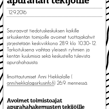
apurahan tekijöille
12.9.2016
Seuraavat tiedotuskeskuksen kaikille
sirkuskentän toimijoille avoimet tuottajakahvit
järjestetään keskiviikkona 28.9. klo 10.30–12.
Tarkoituksena vaihtaa yleisesti ryhmien ja
kentän kuulumisia sekä keskustella tulevista
apurahahauista.
Ilmoittautumiset Anni Hiekkalalle (
anni.hiekkala@sirkusinfo.fi
) 26.9. mennessä.
Avoimet toimistoajat
apurahahakemusten tekijöille