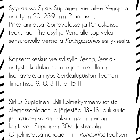
Syyskuussa Sirkus Supiainen vierailee Venäjällä
esiintyen 20.–25.9. mm. Prääsässä,
Pitkärannassa, Sortavalassa ja Petroskoissa
teoksillaan [heresy] ja Venäjälle sopivaksi
sensuroidulla versiolla
Kuningasohjus
-esityksestä.
Konserttikeskus vie syksyllä
Lennä, lennä
-
esitystä koulukiertueelle ja teoksella on
lisänäytöksiä myös Seikkailupuiston Teatteri
Timantissa 9.10, 3.11. ja 15.11.
Sirkus Supiainen juhlii kolmekymmenvuotista
olemassaoloaan ja järjestää 13.–18. joulukuuta
juhlavuotensa kunniaksi omaa nimeään
kantavan Supiainen 30v -festivaalin.
Ohjelmistossa nähdään niin
Runosirkus
-teoksen