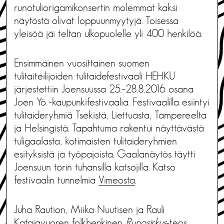
runotuliorigamikonsertin molemmat kaksi
näytöstä olivat loppuunmyytyjä. Toisessa
yleisöä jäi teltan ulkopuolelle yli 400 henkilöä.
Ensimmäinen vuosittainen suomen
tulitaiteilijoiden tulitaidefestivaali HEHKU
järjestettiin Joensuussa 25.–28.8.2016 osana
Joen Yö -kaupunkifestivaalia. Festivaalilla esiintyi
tulitaideryhmiä Tsekistä, Liettuasta, Tampereelta
ja Helsingistä. Tapahtuma rakentui näyttävästä
tuligaalasta, kotimaisten tulitaideryhmien
esityksistä ja työpajoista. Gaalanäytös täytti
Joensuun torin tuhansilla katsojilla. Katso
festivaalin tunnelmia
Vimeosta
.
Juha Raution, Miika Nuutisen ja Rauli
Katajavuoren folkhenkinen
Runosirkus
-teos