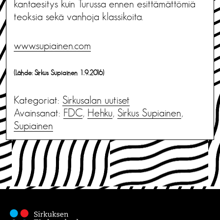
kantaesitys kuin Turussa ennen esittämättömiä
teoksia sekä vanhoja klassikoita.
www.supiainen.com
(Lähde: Sirkus Supiainen 1.9.2016)
Kategoriat:
Sirkusalan uutiset
Avainsanat:
FDC
,
Hehku
,
Sirkus Supiainen
,
Supiainen