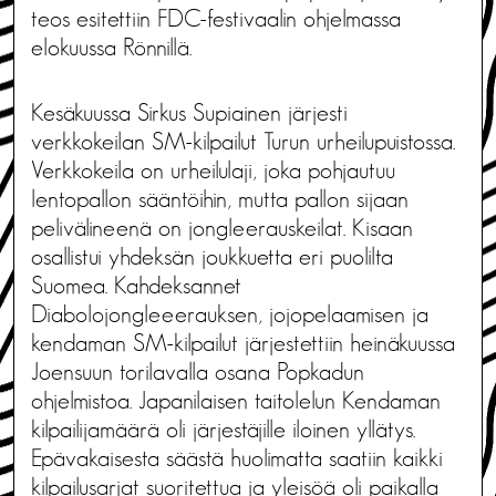
teos esitettiin FDC-festivaalin ohjelmassa
elokuussa Rönnillä.
Kesäkuussa Sirkus Supiainen järjesti
verkkokeilan SM-kilpailut Turun urheilupuistossa.
Verkkokeila on urheilulaji, joka pohjautuu
lentopallon sääntöihin, mutta pallon sijaan
pelivälineenä on jongleerauskeilat. Kisaan
osallistui yhdeksän joukkuetta eri puolilta
Suomea. Kahdeksannet
Diabolojongleeerauksen, jojopelaamisen ja
kendaman SM-kilpailut järjestettiin heinäkuussa
Joensuun torilavalla osana Popkadun
ohjelmistoa. Japanilaisen taitolelun Kendaman
kilpailijamäärä oli järjestäjille iloinen yllätys.
Epävakaisesta säästä huolimatta saatiin kaikki
kilpailusarjat suoritettua ja yleisöä oli paikalla