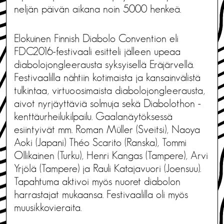
neljän päivän aikana noin 5000 henkeä.
Elokuinen Finnish Diabolo Convention eli
FDC2016-festivaali esitteli jälleen upeaa
diabolojongleerausta syksyisellä Eräjärvellä.
Festivaalilla nähtiin kotimaista ja kansainvälistä
tulkintaa, virtuoosimaista diabolojongleerausta,
aivot nyrjäyttäviä solmuja sekä Diabolothon -
kenttäurheilukilpailu. Gaalanäytöksessä
esiintyivät mm. Roman Müller (Sveitsi), Naoya
Aoki (Japani) Théo Scarito (Ranska), Tommi
Ollikainen (Turku), Henri Kangas (Tampere), Arvi
Yrjölä (Tampere) ja Rauli Katajavuori (Joensuu).
Tapahtuma aktivoi myös nuoret diabolon
harrastajat mukaansa. Festivaalilla oli myös
muusikkovieraita.