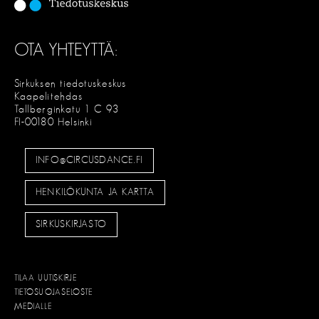
OTA YHTEYTTÄ:
Sirkuksen tiedotuskeskus
Kaapelitehdas
Tallberginkatu 1 C 93
FI-00180 Helsinki
INFO@CIRCUSDANCE.FI
HENKILÖKUNTA JA KARTTA
SIRKUSKIRJASTO
TILAA UUTISKIRJE
TIETOSUOJASELOSTE
MEDIALLE