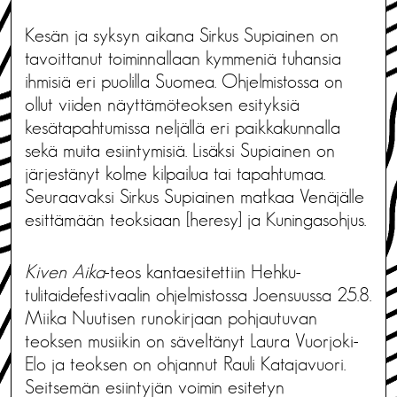
Kesän ja syksyn aikana Sirkus Supiainen on
tavoittanut toiminnallaan kymmeniä tuhansia
ihmisiä eri puolilla Suomea. Ohjelmistossa on
ollut viiden näyttämöteoksen esityksiä
kesätapahtumissa neljällä eri paikkakunnalla
sekä muita esiintymisiä. Lisäksi Supiainen on
järjestänyt kolme kilpailua tai tapahtumaa.
Seuraavaksi Sirkus Supiainen matkaa Venäjälle
esittämään teoksiaan [heresy] ja Kuningasohjus.
Kiven Aika
-teos kantaesitettiin Hehku-
tulitaidefestivaalin ohjelmistossa Joensuussa 25.8.
Miika Nuutisen runokirjaan pohjautuvan
teoksen musiikin on säveltänyt Laura Vuorjoki-
Elo ja teoksen on ohjannut Rauli Katajavuori.
Seitsemän esiintyjän voimin esitetyn