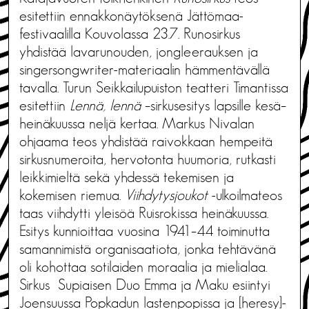
esitettiin ennakkonäytöksenä Jättömaa-
festivaalilla Kouvolassa 23.7. Runosirkus
yhdistää lavarunouden, jongleerauksen ja
singersongwriter-materiaalin hämmentävällä
tavalla. Turun Seikkailupuiston teatteri Timantissa
esitettiin
Lennä, lennä
–sirkusesitys lapsille kesä–
heinäkuussa neljä kertaa. Markus Nivalan
ohjaama teos yhdistää raivokkaan hempeitä
sirkusnumeroita, hervotonta huumoria, rutkasti
leikkimieltä sekä yhdessä tekemisen ja
kokemisen riemua.
Viihdytysjoukot
-ulkoilmateos
taas viihdytti yleisöä Ruisrokissa heinäkuussa.
Esitys kunnioittaa vuosina 1941–44 toiminutta
samannimistä organisaatiota, jonka tehtävänä
oli kohottaa sotilaiden moraalia ja mielialaa.
Sirkus Supiaisen Duo Emma ja Maku esiintyi
Joensuussa Popkadun lastenpopissa ja [heresy]-