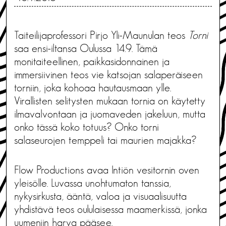
Taiteilijaprofessori Pirjo Yli-Maunulan teos
Torni
saa ensi-iltansa Oulussa 14.9. Tämä
monitaiteellinen, paikkasidonnainen ja
immersiivinen teos vie katsojan salaperäiseen
torniin, joka kohoaa hautausmaan ylle.
Virallisten selitysten mukaan tornia on käytetty
ilmavalvontaan ja juomaveden jakeluun, mutta
onko tässä koko totuus? Onko torni
salaseurojen temppeli tai maurien majakka?
Flow Productions avaa Intiön vesitornin oven
yleisölle. Luvassa unohtumaton tanssia,
nykysirkusta, ääntä, valoa ja visuaalisuutta
yhdistävä teos oululaisessa maamerkissä, jonka
uumeniin harva pääsee.