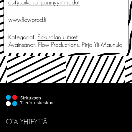
esitysaika ja lipunmyyntitiedot
.
www.flowprod.fi
Kategoriat:
Sirkusalan uutiset
Avainsanat:
Flow Productions
,
Pirjo Yli-Maunula
OTA YHTEYTTÄ: