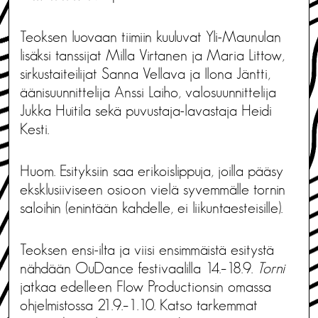
Teoksen luovaan tiimiin kuuluvat Yli-Maunulan
lisäksi tanssijat Milla Virtanen ja Maria Littow,
sirkustaiteilijat Sanna Vellava ja Ilona Jäntti,
äänisuunnittelija Anssi Laiho, valosuunnittelija
Jukka Huitila sekä puvustaja-lavastaja Heidi
Kesti.
Huom. Esityksiin saa erikoislippuja, joilla pääsy
eksklusiiviseen osioon vielä syvemmälle tornin
saloihin (enintään kahdelle, ei liikuntaesteisille).
Teoksen ensi-ilta ja viisi ensimmäistä esitystä
nähdään OuDance festivaalilla 14.–18.9.
Torni
jatkaa edelleen Flow Productionsin omassa
ohjelmistossa 21.9.–1.10. Katso tarkemmat