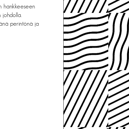
nön hankkeeseen
johdolla.
änä perintönä ja