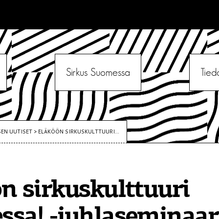
Sirkus Suomessa
Tied
SEN UUTISET
>
ELÄKÖÖN SIRKUSKULTTUURI...
n sirkuskulttuuri
sa! -juhlaseminaari