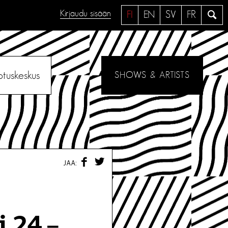
Kirjaudu sisään
H
FI
EN
SV
FR
a
e
otuskeskus
SHOWS & ARTISTS
F
T
JAA:
A
W
C
I
E
T
B
T
O
E
O
R
 24.–
K