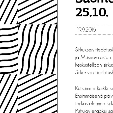
25.10.
19.9.2016
Sirkuksen tiedotus
ja Museoviraston k
keskustellaan sirk
Sirkuksen tiedotusk
Kutsumme kaikki si
Ensimmäisenä päiv
tarkastelemme sir
Puhujavieraaksi sa