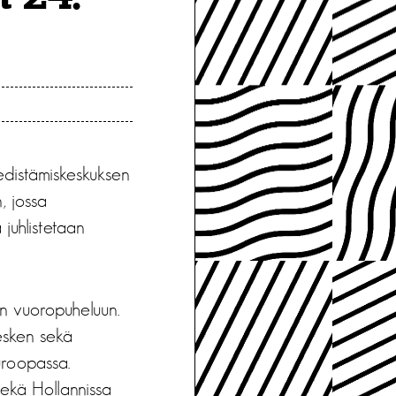
 edistämiskeskuksen
, jossa
juhlistetaan
an vuoropuheluun.
esken sekä
uroopassa.
sekä Hollannissa