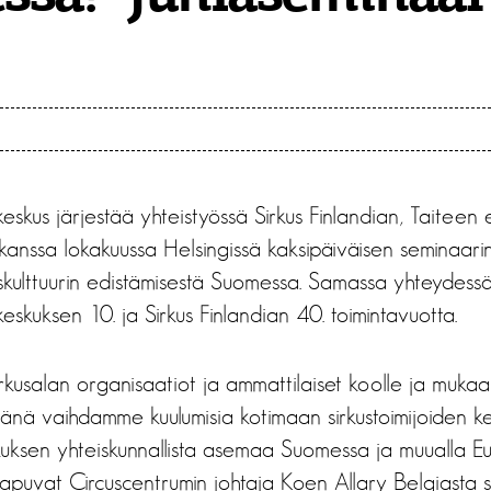
keskus järjestää yhteistyössä Sirkus Finlandian, Taiteen
anssa lokakuussa Helsingissä kaksipäiväisen seminaarin
uskulttuurin edistämisestä Suomessa. Samassa yhteydessä 
eskuksen 10. ja Sirkus Finlandian 40. toimintavuotta.
rkusalan organisaatiot ja ammattilaiset koolle ja muka
änä vaihdamme kuulumisia kotimaan sirkustoimijoiden k
kuksen yhteiskunnallista asemaa Suomessa ja muualla E
apuvat Circuscentrumin johtaja Koen Allary Belgiasta 