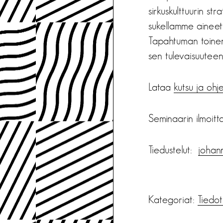
sirkuskulttuurin 
sukellamme aineet
Tapahtuman toinen
sen tulevaisuutee
Lataa
kutsu ja ohj
Seminaarin ilmoitt
Tiedustelut:
johann
Kategoriat:
Tiedot