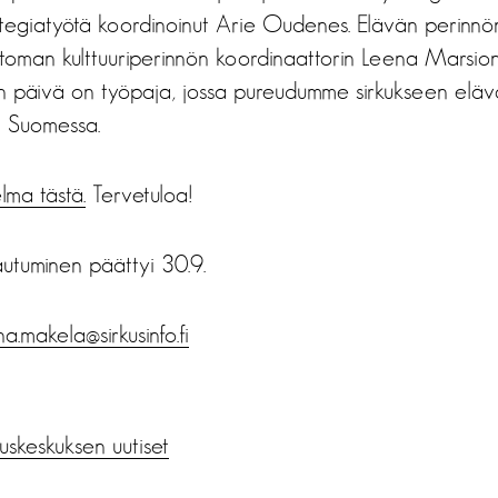
strategiatyötä koordinoinut Arie Oudenes. Elävän perin
toman kulttuuriperinnön koordinaattorin Leena Marsion 
 päivä on työpaja, jossa pureudumme sirkukseen eläv
n Suomessa.
elma tästä.
Tervetuloa!
autuminen päättyi 30.9.
a.makela@sirkusinfo.fi
us­keskuksen uutiset