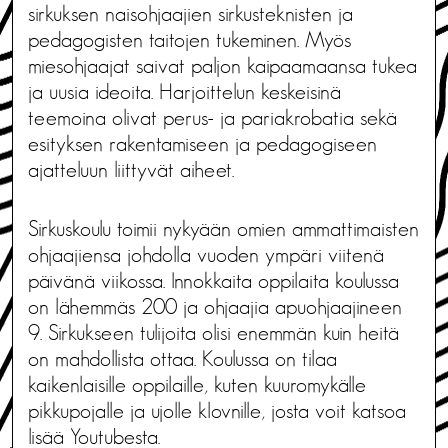
sirkuksen naisohjaajien sirkusteknisten ja
pedagogisten taitojen tukeminen. Myös
miesohjaajat saivat paljon kaipaamaansa tukea
ja uusia ideoita. Harjoittelun keskeisinä
teemoina olivat perus- ja pariakrobatia sekä
esityksen rakentamiseen ja pedagogiseen
ajatteluun liittyvät aiheet.
Sirkuskoulu toimii nykyään omien ammattimaisten
ohjaajiensa johdolla vuoden ympäri viitenä
päivänä viikossa. Innokkaita oppilaita koulussa
on lähemmäs 200 ja ohjaajia apuohjaajineen
9. Sirkukseen tulijoita olisi enemmän kuin heitä
on mahdollista ottaa. Koulussa on tilaa
kaikenlaisille oppilaille, kuten kuuromykälle
pikkupojalle ja ujolle klovnille, josta voit katsoa
lisää
Youtubesta
.