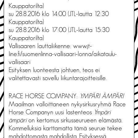
Kauppatorilta)
su 28.8.2016 klo 14:00 (JTL-lautta 12:30
Kauppatorilta)
su 28.8.2016 klo 17:00 (JTL-lautta 15:30
Kauppatorilta)
Vallisaaren lauttaliikenne: www.jt-
line.fi/suomenlinna-vallisaari-lonna/aikataulu-
vallisaari
Esityksen luonteesta johtuen, teos ei
valitettavasti sovellu liikuntarajoitteisille.
RACE HORSE COMPANY:
YMPÄRI ÄMPÄRI
Maailman valloittaneen nykysirkusryhmä Race
Horse Companyn uusi lastenteos
Ympäri
ämpäri
on kertomus sirkusseurueen elämästä.
Kommelluksia karttamatta tämä seurue tekee
mahdottomasta mahdollista. Esityksessä