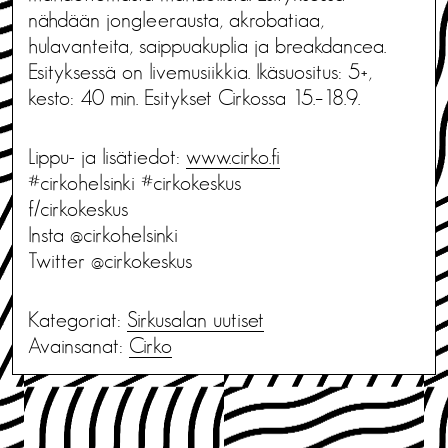
nähdään jongleerausta, akrobatiaa,
hulavanteita, saippuakuplia ja breakdancea.
Esityksessä on livemusiikkia. Ikäsuositus: 5+,
kesto: 40 min. Esitykset Cirkossa 15.–18.9.
Lippu- ja lisätiedot:
www.cirko.fi
#cirkohelsinki #cirkokeskus
f/cirkokeskus
Insta @cirkohelsinki
Twitter @cirkokeskus
Kategoriat:
Sirkusalan uutiset
Avainsanat:
Cirko