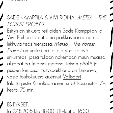
SADE KAMPPILA & VIIVI ROIHA:
METSÄ – THE
FOREST PROJECT
Esitys on sirkustaiteilijoiden Sade Kamppilan ja
Viivi Roihan toteuttama paikkasidonnainen ja
liikkuva teos metsässä.
Metsä – The Forest
Project
on uniikki eri taitoja yhdistelevä
sirkusteos, jossa tullaan näkemään muun muassa
akrobatiaa ilmassa, maassa, toisen päällä ja
puiden lomassa. Esityspaikkana on lumoava,
vasta toukokuussa auennut
Vallisaari
(aloituspiste Kuninkaasaaren silta). Ikäsuositus: 7+,
kesto: 75 min.
ESITYKSET:
la 27.8.2016 klo 18:00 (JTL-lautta 16.30