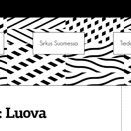
Sirkus Suomessa
Tied
:
Luova