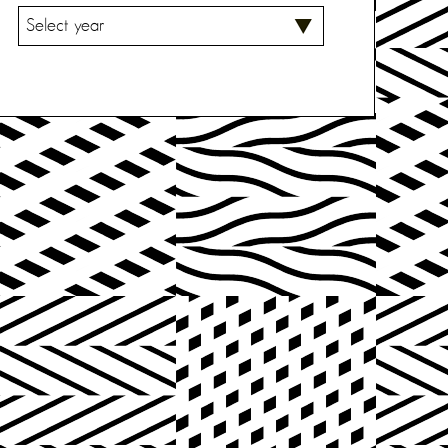
V
A
L
I
T
S
E