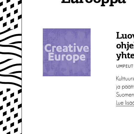
Luo
ohje
yht
UMPEUTU
Kulttuu
ja päätt
Suomen a
Lue lisä
A