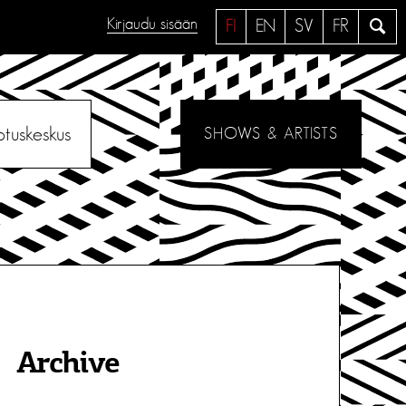
Kirjaudu sisään
H
FI
EN
SV
FR
a
e
otuskeskus
SHOWS & ARTISTS
Archive