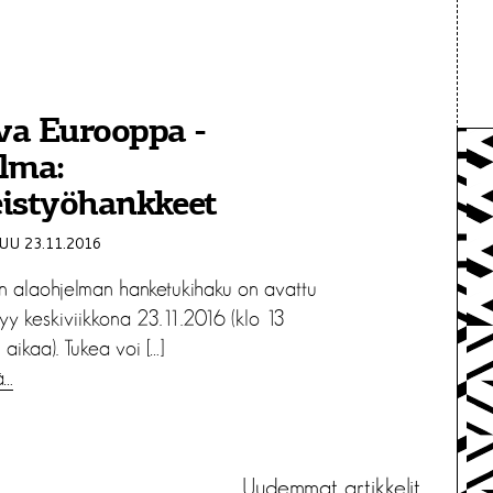
va Eurooppa -
lma:
eistyöhankkeet
U 23.11.2016
rin alaohjelman hanketukihaku on avattu
yy keskiviikkona 23.11.2016 (klo 13
ikaa). Tukea voi […]
ä…
Uudemmat artikkelit