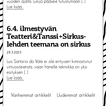
vuoden ajalta. Lukija pääsee tutustumaan […]
Lue lisää…
6.4. ilmestyvän
Teatteri&Tanssi+Sirkus-
lehden teemana on sirkus
29.3.2023
Luis Sartorio do Vale ei ole erityisen kiinnostunut
virtuositeetista, vaan hänelle tekniikka on yksi
esityksen […]
Lue lisää…
A
Vanhemmat artikkelit
Uudemmat artikkelit
r