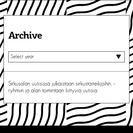
t
i
k
Archive
k
e
V
l
A
L
i
I
T
e
Sirkusalan uutisissa julkaistaan sirkustaiteilijoihin, -
S
ryhmiin ja alan toimintaan liittyviä uutisia.
E
n
s
e
l