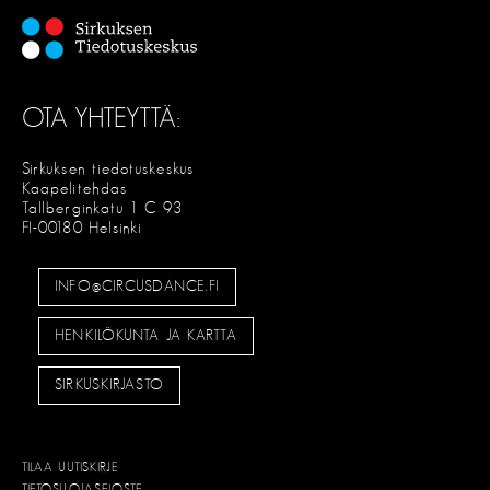
a
u
s
OTA YHTEYTTÄ:
Sirkuksen tiedotuskeskus
Kaapelitehdas
Tallberginkatu 1 C 93
FI-00180 Helsinki
INFO@CIRCUSDANCE.FI
HENKILÖKUNTA JA KARTTA
SIRKUSKIRJASTO
TILAA UUTISKIRJE
TIETOSUOJASELOSTE