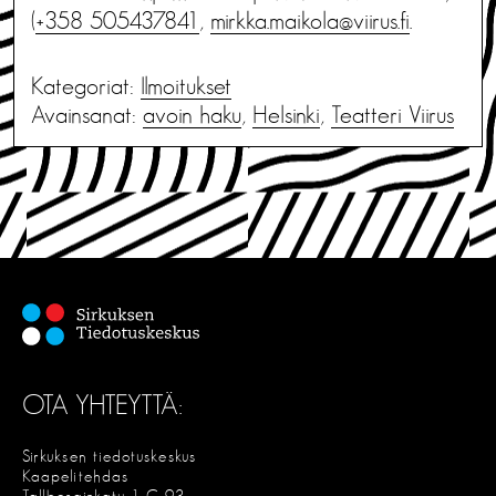
(
+358 505437841
,
mirkka.maikola@viirus.fi
.
Kategoriat:
Ilmoitukset
Avainsanat:
avoin haku
,
Helsinki
,
Teatteri Viirus
OTA YHTEYTTÄ:
Sirkuksen tiedotuskeskus
Kaapelitehdas