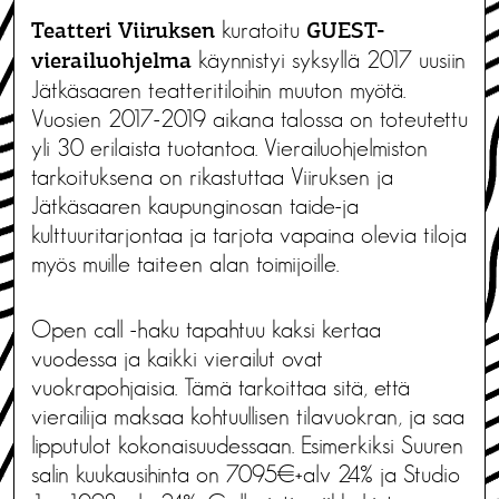
kuratoitu
Teatteri Viiruksen
GUEST-
käynnistyi syksyllä 2017 uusiin
vierailuohjelma
Jätkäsaaren teatteritiloihin muuton myötä.
Vuosien 2017-2019 aikana talossa on toteutettu
yli 30 erilaista tuotantoa. Vierailuohjelmiston
tarkoituksena on rikastuttaa Viiruksen ja
Jätkäsaaren kaupunginosan taide-ja
kulttuuritarjontaa ja tarjota vapaina olevia tiloja
myös muille taiteen alan toimijoille.
Open call -haku tapahtuu kaksi kertaa
vuodessa ja kaikki vierailut ovat
vuokrapohjaisia. Tämä tarkoittaa sitä, että
vierailija maksaa kohtuullisen tilavuokran, ja saa
lipputulot kokonaisuudessaan. Esimerkiksi Suuren
salin kuukausihinta on 7095€+alv 24% ja Studio