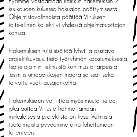
Pyrimme vastaamaan kaikkiin hakemuksiin 2
kuukauden kuluessa hakuajan päättymisestä.
Ohjelmistovalinnoista päättää Viiruksen
taiteellinen kollektiivi yhdessä ohjelmatuottajan
kanssa.
Hakemuksen tulisi sisältää lyhyt ja alustava
projektikuvaus, tieto työryhmän koostumuksesta,
lisätietoja niin teknisistä kuin muista tarpeista
(esim. istumapaikkojen määrä salissa), sekä
toivottu vuokrausajankohta.
Hakemukseen voi liittää myös muuta tietoa,
joka auttaa Viirusta hahmottamaan
minkälaisesta projektista on kyse. Valmiista
tuotannoista pyydämme aina lähettämään
tallenteen.