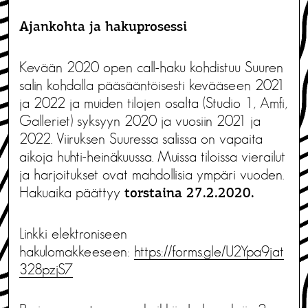
Ajankohta ja hakuprosessi
Kevään 2020 open call-haku kohdistuu Suuren
salin kohdalla pääsääntöisesti kevääseen 2021
ja 2022 ja muiden tilojen osalta (Studio 1, Amfi,
Galleriet) syksyyn 2020 ja vuosiin 2021 ja
2022. Viiruksen Suuressa salissa on vapaita
aikoja huhti-heinäkuussa. Muissa tiloissa vierailut
ja harjoitukset ovat mahdollisia ympäri vuoden.
Hakuaika päättyy
torstaina 27.2.2020.
Linkki elektroniseen
hakulomakkeeseen:
https://forms.gle/U2Ypa9jat
328pzjS7