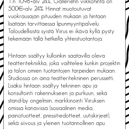
1:n 1098+alv 24%, Gallerietin viikkohinta on
500€+alv 24%. Hinnat muotoutuvat
vuokrausajan pituuden mukaan ja hintaan
lisätään tarvittaessa lipunmyyntipalvelu.
Taloudellisista syistä Viirus ei ikävä kyllä pysty
tekemään tällä hetkellä yhteistuotantoja.
Hintaan sisältyy kulloinkin saatavilla oleva
teatteritekniikka, joka vaihtelee kunkin projektin
ja talon omien tuotantojen tarpeiden mukaan.
Studiossa on aina teatteritekninen perussetti.
Lisäksi hintaan sisältyy tekninen apu ja
konsultointi rakennukseen ja purkuun, sekä
stand-by ongelmiin, markkinointi Viiruksen
omissa kanavissa (sosiaalinen media,
painotuotteet, pressitiedotteet, uutiskirjeet),
sekä siivous ja yleinen tuotannollinen apu.