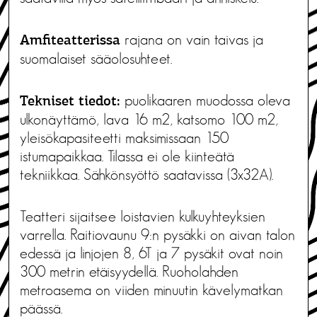
rajana on vain taivas ja
Amfiteatterissa
suomalaiset sääolosuhteet.
puolikaaren muodossa oleva
Tekniset tiedot:
ulkonäyttämö, lava 16 m2, katsomo 100 m2,
yleisökapasiteetti maksimissaan 150
istumapaikkaa. Tilassa ei ole kiinteätä
tekniikkaa. Sähkönsyöttö saatavissa (3x32A).
Teatteri sijaitsee loistavien kulkuyhteyksien
varrella. Raitiovaunu 9:n pysäkki on aivan talon
edessä ja linjojen 8, 6T ja 7 pysäkit ovat noin
300 metrin etäisyydellä. Ruoholahden
metroasema on viiden minuutin kävelymatkan
päässä.