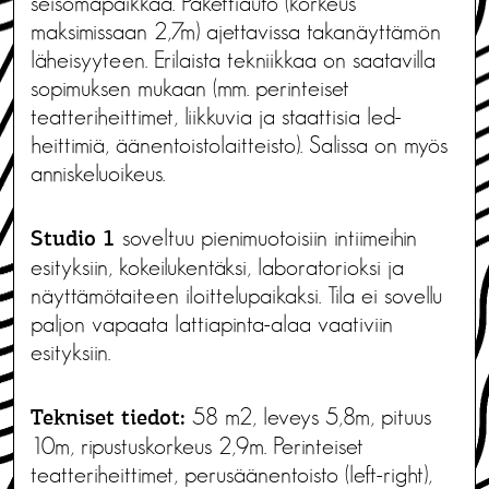
seisomapaikkaa. Pakettiauto (korkeus
maksimissaan 2,7m) ajettavissa takanäyttämön
läheisyyteen. Erilaista tekniikkaa on saatavilla
sopimuksen mukaan (mm. perinteiset
teatteriheittimet, liikkuvia ja staattisia led-
heittimiä, äänentoistolaitteisto). Salissa on myös
anniskeluoikeus.
soveltuu pienimuotoisiin intiimeihin
Studio 1
esityksiin, kokeilukentäksi, laboratorioksi ja
näyttämötaiteen iloittelupaikaksi. Tila ei sovellu
paljon vapaata lattiapinta-alaa vaativiin
esityksiin.
58 m2, leveys 5,8m, pituus
Tekniset tiedot:
10m, ripustuskorkeus 2,9m. Perinteiset
teatteriheittimet, perusäänentoisto (left-right),