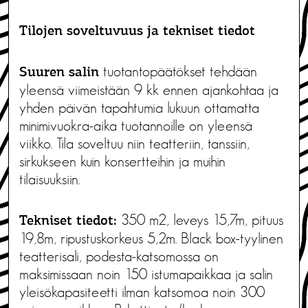
Tilojen soveltuvuus ja tekniset tiedot
tuotantopäätökset tehdään
Suuren salin
yleensä viimeistään 9 kk ennen ajankohtaa ja
yhden päivän tapahtumia lukuun ottamatta
minimivuokra-aika tuotannoille on yleensä
viikko. Tila soveltuu niin teatteriin, tanssiin,
sirkukseen kuin konsertteihin ja muihin
tilaisuuksiin.
350 m2, leveys 15,7m, pituus
Tekniset tiedot:
19,8m, ripustuskorkeus 5,2m. Black box-tyylinen
teatterisali, podesta-katsomossa on
maksimissaan noin 150 istumapaikkaa ja salin
yleisökapasiteetti ilman katsomoa noin 300