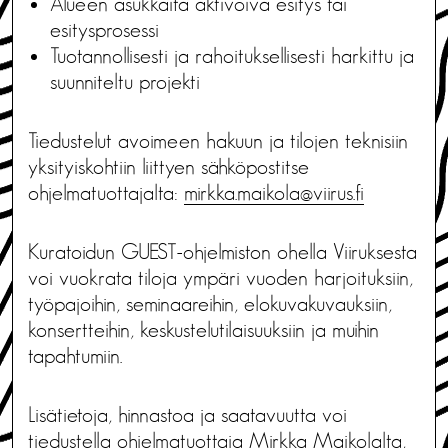
Alueen asukkaita aktivoiva esitys tai
esitysprosessi
Tuotannollisesti ja rahoituksellisesti harkittu ja
suunniteltu projekti
Tiedustelut avoimeen hakuun ja tilojen teknisiin
yksityiskohtiin liittyen sähköpostitse
ohjelmatuottajalta:
mirkka.maikola@viirus.fi
Kuratoidun GUEST-ohjelmiston ohella Viiruksesta
voi vuokrata tiloja ympäri vuoden harjoituksiin,
työpajoihin, seminaareihin, elokuvakuvauksiin,
konsertteihin, keskustelutilaisuuksiin ja muihin
tapahtumiin.
Lisätietoja, hinnastoa ja saatavuutta voi
tiedustella ohjelmatuottaja Mirkka Maikolalta,