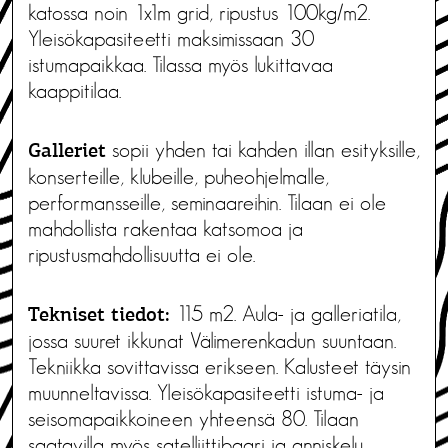
katossa noin 1x1m grid, ripustus 100kg/m2.
Yleisökapasiteetti maksimissaan 30
istumapaikkaa. Tilassa myös lukittavaa
kaappitilaa.
sopii yhden tai kahden illan esityksille,
Galleriet
konserteille, klubeille, puheohjelmalle,
performansseille, seminaareihin. Tilaan ei ole
mahdollista rakentaa katsomoa ja
ripustusmahdollisuutta ei ole.
115 m2. Aula- ja galleriatila,
Tekniset tiedot:
jossa suuret ikkunat Välimerenkadun suuntaan.
Tekniikka sovittavissa erikseen. Kalusteet täysin
muunneltavissa. Yleisökapasiteetti istuma- ja
seisomapaikkoineen yhteensä 80. Tilaan
saatavilla myös satelliittibaari ja anniskelu.