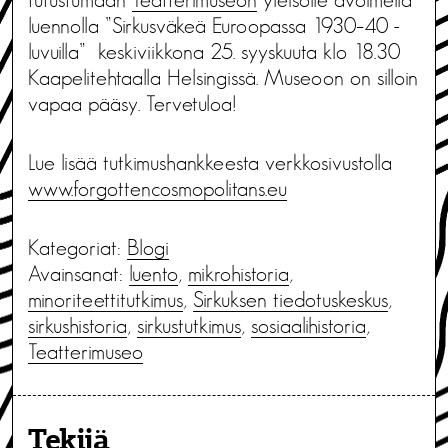
luennolla ”Sirkusväkeä Euroopassa 1930–40 -
luvuilla” keskiviikkona 25. syyskuuta klo 18.30
Kaapelitehtaalla Helsingissä. Museoon on silloin
vapaa pääsy. Tervetuloa!
Lue lisää tutkimushankkeesta verkkosivustolla
www.forgottencosmopolitans.eu
Kategoriat:
Blogi
Avainsanat:
luento
,
mikrohistoria
,
minoriteettitutkimus
,
Sirkuksen tiedotuskeskus
,
sirkushistoria
,
sirkustutkimus
,
sosiaalihistoria
,
Teatterimuseo
Tekijä