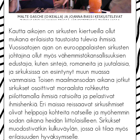
MALTE GASCHE (OIKEALLA) JA JOANNA BASSI KESKUSTELEVAT
ZIRKUSARCHIV WINKLERISSÄ JÄRJESTETYSSÄ TYÖPAJASSA.
Kautta aikojen on sirkusten kiertueilla ollut
mukana erilaisista taustoista tulevia ihmisiä.
Vuosisatojen ajan on eurooppalaisten sirkusten
johtajina ollut myös vähemmistökansallisuuksien
edustajia, kuten sintejä, romaneita ja juutalaisia,
ja sirkuksissa on esiintynyt muun muassa
vammaisia. Toisen maailmansodan aikana jotkut
sirkukset osoittivat moraalista rohkeutta
piilottamalla ihmisiä ratsioilta ja pelastivat
ihmishenkiä. Eri maissa reissaavat sirkusihmiset
olivat helppoja kohteita natseille ja myöhemmin
sodan aikana heidän liittolaisilleen. Sirkukset
muodostivatkin kulkuväylän, jossa oli tilaa myös
erilaisuuden hyväksymiselle.