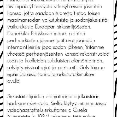
tiiviimpää yhteistyötä sirkusyhteisön jäsenten
kanssa, jotta saadaan tuoretta tietoa toisen
maailmansodan vaikutuksista ja sodanjälkeisistä
vaikutuksista Euroopan sirkusmiljööseen.
Esimerkiksi Ranskassa monet pienten
perhesirkusten jäsenet joutuivat jäämään
internointileirille jopa sodan jälkeen. Yritämme
yhdessä perheenjäsenten kanssa rekonstruoida
usein jo kuolleiden sukulaisten elämäntarinan,
selviytymisstrategiat ja pakoreitit. Selvitämme
epämääräisiä tarinoita arkistotutkimuksen
avulla.
Sirkustaiteilijoiden elämätarinoita julkaistaan
hankkeen sivustolla. Sieltä löytyy muun muassa
videohaastattelu sirkustaiteilija Gisela
Nymanista (s. 1934), joka asuu tätä nykyä