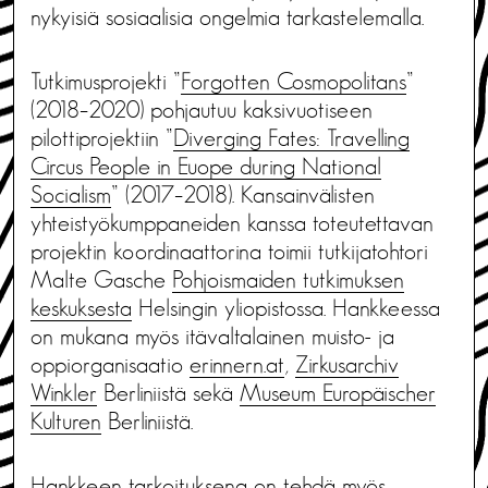
nykyisiä sosiaalisia ongelmia tarkastelemalla.
Tutkimusprojekti ”
Forgotten Cosmopolitans
”
(2018–2020) pohjautuu kaksivuotiseen
pilottiprojektiin ”
Diverging Fates: Travelling
Circus People in Euope during National
Socialism
” (2017–2018). Kansainvälisten
yhteistyökumppaneiden kanssa toteutettavan
projektin koordinaattorina toimii tutkijatohtori
Malte Gasche
Pohjoismaiden tutkimuksen
keskuksesta
Helsingin yliopistossa. Hankkeessa
on mukana myös itävaltalainen muisto- ja
oppiorganisaatio
erinnern.at
,
Zirkusarchiv
Winkler
Berliniistä sekä
Museum Europäischer
Kulturen
Berliniistä.
Hankkeen tarkoituksena on tehdä myös