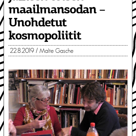
maailmansodan –
Unohdetut
kosmopoliitit
22.8.2019
/
Malte Gasche