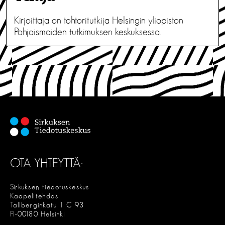
Kirjoittaja on tohtoritutkija Helsingin yliopiston
Pohjoismaiden tutkimuksen keskuksessa.
OTA YHTEYTTÄ:
Sirkuksen tiedotuskeskus
Kaapelitehdas
Tallberginkatu 1 C 93
FI-00180 Helsinki