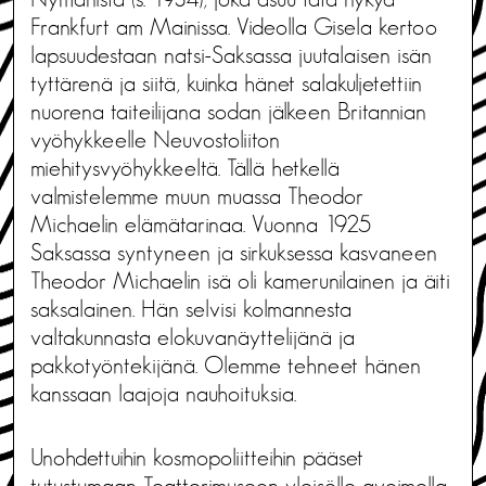
Frankfurt am Mainissa. Videolla Gisela kertoo
lapsuudestaan natsi-Saksassa juutalaisen isän
tyttärenä ja siitä, kuinka hänet salakuljetettiin
nuorena taiteilijana sodan jälkeen Britannian
vyöhykkeelle Neuvostoliiton
miehitysvyöhykkeeltä. Tällä hetkellä
valmistelemme muun muassa Theodor
Michaelin elämätarinaa. Vuonna 1925
Saksassa syntyneen ja sirkuksessa kasvaneen
Theodor Michaelin isä oli kamerunilainen ja äiti
saksalainen. Hän selvisi kolmannesta
valtakunnasta elokuvanäyttelijänä ja
pakkotyöntekijänä. Olemme tehneet hänen
kanssaan laajoja nauhoituksia.
Unohdettuihin kosmopoliitteihin pääset
tutustumaan
Teatterimuseon
yleisölle avoimella