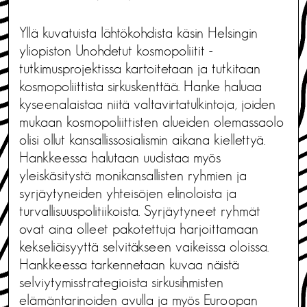
Yllä kuvatuista lähtökohdista käsin Helsingin
yliopiston Unohdetut kosmopoliitit -
tutkimusprojektissa kartoitetaan ja tutkitaan
kosmopoliittista sirkuskenttää. Hanke haluaa
kyseenalaistaa niitä valtavirtatulkintoja, joiden
mukaan kosmopoliittisten alueiden olemassaolo
olisi ollut kansallissosialismin aikana kiellettyä.
Hankkeessa halutaan uudistaa myös
yleiskäsitystä monikansallisten ryhmien ja
syrjäytyneiden yhteisöjen elinoloista ja
turvallisuuspolitiikoista. Syrjäytyneet ryhmät
ovat aina olleet pakotettuja harjoittamaan
kekseliäisyyttä selvitäkseen vaikeissa oloissa.
Hankkeessa tarkennetaan kuvaa näistä
selviytymisstrategioista sirkusihmisten
elämäntarinoiden avulla ja myös Euroopan