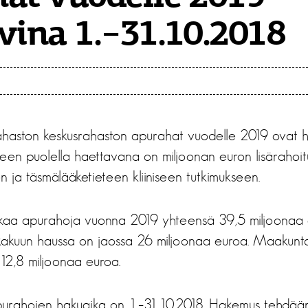
vina 1.−31.10.2018
ahaston keskusrahaston apurahat vuodelle 2019 ovat h
teen puolella haettavana on miljoonan euron lisärahoit
 ja täsmälääketieteen kliiniseen tutkimukseen.
jakaa apurahoja vuonna 2019 yhteensä 39,5 miljoonaa 
kakuun haussa on jaossa 26 miljoonaa euroa. Maakunt
12,8 miljoonaa euroa.
purahojen hakuaika on 1.–31.10.2018. Hakemus tehdää