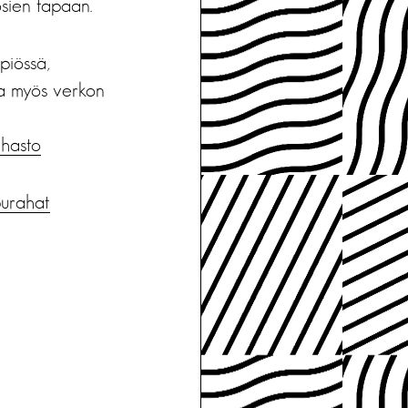
sien tapaan.
piössä,
ta myös verkon
ahasto
purahat