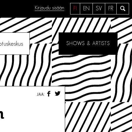
Kirjaudu sisään
H
FI
EN
SV
FR
a
e
otuskeskus
SHOWS & ARTISTS
F
T
JAA:
A
W
C
I
E
T
n
B
T
O
E
O
R
K