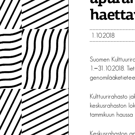
haetta
1.10.2018
Suomen Kulttuurir
1.−31.10.2018. Tie
genomilääketieteen
Kulttuurirahasto 
keskusrahaston lo
tammikuun haussa 
Keskusrahaston a