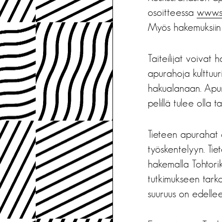
osoitteessa
www.sk
Myös hakemuksiin l
Taiteilijat voivat
apurahoja kulttuu
hakualanaan. Apura
pelillä tulee olla ta
Tieteen apurahat on
työskentelyyn. Tie
hakemalla Tohtorik
tutkimukseen tark
suuruus on edelle