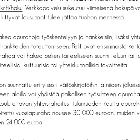
r.fi/haku
. Verkkopalvelu sulkeutuu viimeisenä hakupäiv
iittyvät lausunnot tulee jättää tuohon mennessä.
 hakea apurahoja työskentelyyn ja hankkeisiin, lisäksi yh
rihankkeiden toteuttamiseen. Pelit ovat ensimmäistä k
haa voi hakea pelien taiteelliseen suunnitteluun tai t
iteellisia, kulttuurisia tai yhteiskunnallisia tavoitteita.
 suunnattu erityisesti väitöskirjatöihin ja niiden jälkeis
teen aloilla voi yhdistää palkallisen työsuhteen apurah
oulutettavan yhteisrahoitus -tukimuodon kautta apuraha
oitettu vuosiapuraha nousee 30 000 euroon, muiden 
en 24 000 euroa.