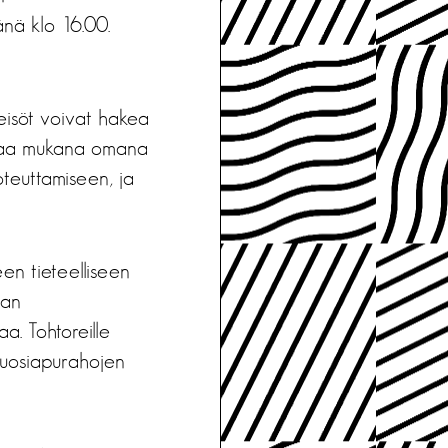
änä klo 16.00.
teisöt voivat hakea
ertaa mukana omana
oteuttamiseen, ja
een tieteelliseen
aan
a. Tohtoreille
vuosiapurahojen