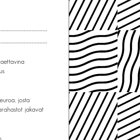
aettavina
us
euroa, josta
arahastot jakavat
n