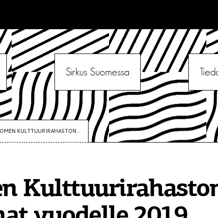
Sirkus Suomessa
Tied
OMEN KULTTUURIRAHASTON...
n Kulttuurirahasto
at vuodelle 2019