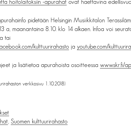
tta hoitolaitoksiin -apurahat
ovat haettavina edellisvuo
apurahainfo pidetään Helsingin Musiikkitalon Terassiläm
3 a, maanantaina 8.10. klo 14 alkaen. Infoa voi seura
a tai
acebook.com/kulttuurirahasto
ja
youtube.com/kulttuurir
eet ja lisätietoa apurahoista osoitteessa
www.skr.fi/a
urirahaston verkkosivu 1.10.2018)
ukset
hat
,
Suomen kulttuurirahasto