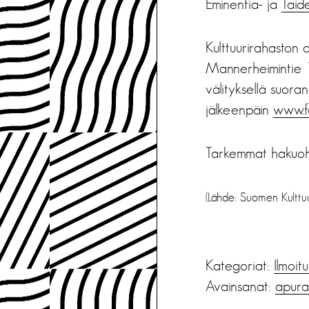
Eminentia- ja
Taide
Kulttuurirahaston 
Mannerheimintie 1
välityksellä suoran
jälkeenpäin
www.f
Tarkemmat hakuohj
(Lähde: Suomen Kulttu
Kategoriat:
Ilmoit
Avainsanat:
apura